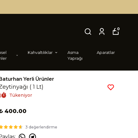
0
i̇sel
Kahvaltılıklar
Asma
Aparatlar
nler
Yaprağı
Baturhan Yerli Ürünler
Zeytinyağı ( 1 Lt)
Tükeniyor
₺ 400.00
3 değerlendirme
Paylaş
: