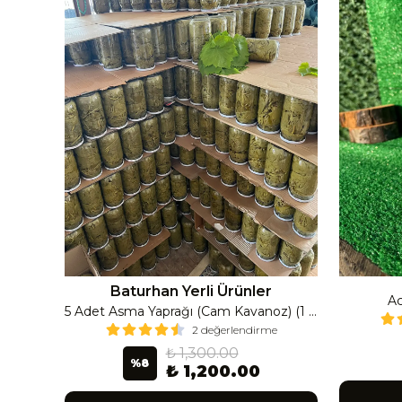
Baturhan Yerli Ürünler
Ac
Çanak Enginar İri Boy (8-9 Adet) 4 Kavanoz
5 Adet Asma Yaprağı (Cam Kavanoz) (1 Lt Cam Kavanoz 350-400 Gr) 350 G
2 değerlendirme
₺ 1,300.00
%
8
₺ 1,200.00