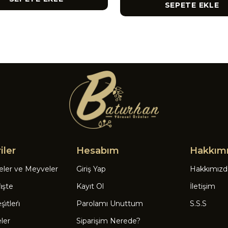
SEPETE EKLE
iler
Hesabım
Hakkım
eler ve Meyveler
Giriş Yap
Hakkımızd
̇şte
Kayıt Ol
İletişim
̇tleri̇
Parolamı Unuttum
S.S.S
eler
Siparişim Nerede?