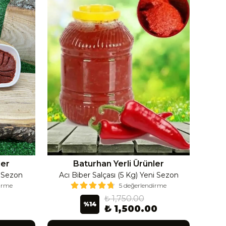
ler
Baturhan Yerli Ürünler
i Sezon
Acı Biber Salçası (5 Kg) Yeni Sezon
Ac
dirme
5 değerlendirme
₺ 1,750.00
%
14
₺ 1,500.00