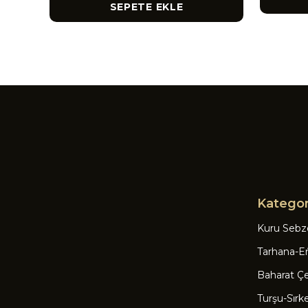
SEPETE EKLE
Kategor
Kuru Sebz
Tarhana-Eri
Baharat Çeşi
Turşu-Si̇rk