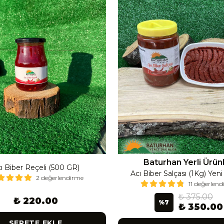
Baturhan Yerli Ürün
ı Biber Reçeli (500 GR)
Acı Biber Salçası (1Kg) Yen
2 değerlendirme
11 değerlen
₺ 375.00
₺ 220.00
%
7
₺ 350.00
SEPETE EKLE