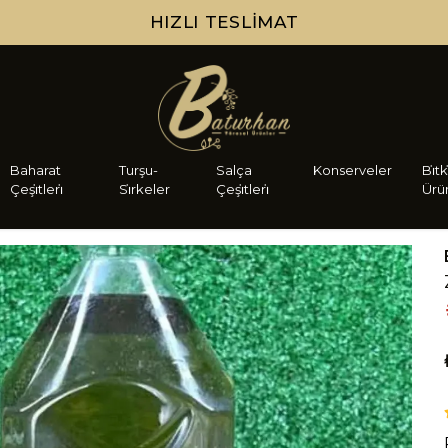
HIZLI TESLIMAT
Baharat
Turşu-
Salça
Konserveler
Bi̇tk
Çeşi̇tleri̇
Si̇rkeler
Çeşi̇tleri̇
Ürü