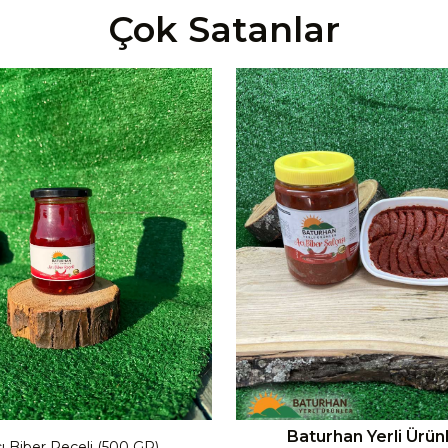
Çok Satanlar
Baturhan Yerli Ürün
ı Biber Reçeli (500 GR)