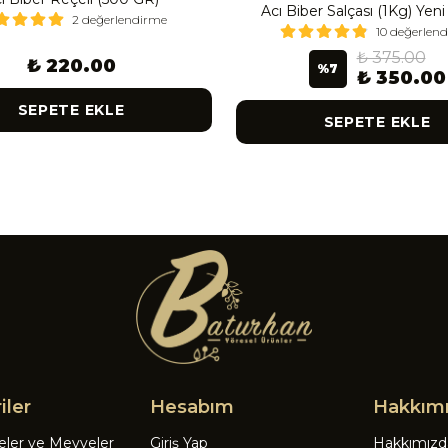
Acı Biber Salçası (1Kg) Yen
2 değerlendirme
10 değerlen
₺ 375.00
₺ 220.00
%
7
₺ 350.00
SEPETE EKLE
SEPETE EKLE
iler
Hesabım
Hakkım
eler ve Meyveler
Giriş Yap
Hakkımızd