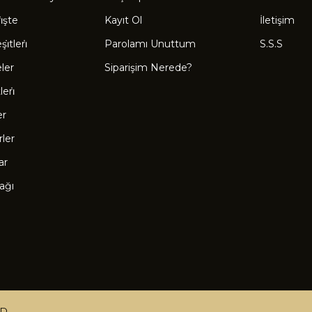
̇şte
Kayıt Ol
İletişim
̇tleri̇
Parolamı Unuttum
S.S.S
eler
Siparişim Nerede?
eri̇
er
rler
ar
ağı
ED.