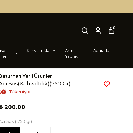
0
i̇sel
Kahvaltılıklar
Asma
Aparatlar
nler
Yaprağı
Baturhan Yerli Ürünler
Acı Sos(Kahvaltılık)(750 Gr)
Tükeniyor
₺ 200.00
Acı Sos ( 750 gr)