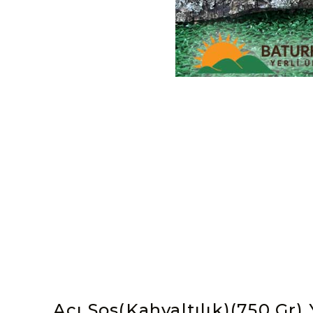
Acı Sos(Kahvaltılık)(750 Gr)