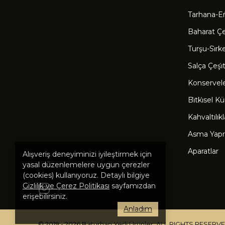
Tarhana-Eri
Baharat Çeşi
Turşu-Si̇rk
Salça Çeşi̇tl
Konservel
Bi̇tki̇sel Kü
Kahvaltılıkl
Asma Yapr
Aparatlar
Alışveriş deneyiminizi iyileştirmek için
yasal düzenlemelere uygun çerezler
(cookies) kullanıyoruz. Detaylı bilgiye
Gizlilik ve Çerez Politikası
sayfamızdan
erişebilirsiniz.
Anladım
© 2019 - 2026 Baturhan Yerli Ürünler. ALL RIGHTS RESERV