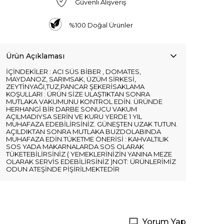
Güvenli Alışveriş
%100 Doğal Ürünler
Ürün Açıklaması
İÇİNDEKİLER : ACI SÜS BİBER , DOMATES,
MAYDANOZ, SARIMSAK, ÜZÜM SİRKESİ,
ZEYTİNYAĞI,TUZ,PANCAR ŞEKERİSAKLAMA
KOŞULLARI : ÜRÜN SİZE ULAŞTIKTAN SONRA
MUTLAKA VAKUMUNU KONTROL EDİN. ÜRÜNDE
HERHANGİ BİR DARBE SONUCU VAKUM
AÇILMADIYSA SERİN VE KURU YERDE 1 YIL
MUHAFAZA EDEBİLİRSİNİZ. GÜNEŞTEN UZAK TUTUN.
AÇILDIKTAN SONRA MUTLAKA BUZDOLABINDA
MUHAFAZA EDİN.TÜKETME ÖNERİSİ : KAHVALTILIK
SOS YADA MAKARNALARDA SOS OLARAK
TÜKETEBİLİRSİNİZ ( YEMEKLERİNİZİN YANINA MEZE
OLARAK SERVİS EDEBİLİRSİNİZ )NOT: ÜRÜNLERİMİZ
ODUN ATEŞİNDE PİŞİRİLMEKTEDİR
Yorum Yap