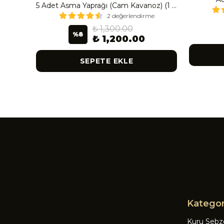
Çanak Enginar İri Boy (8-9 Adet) 4 Kavanoz
5 Adet Asma Yaprağı (Cam Kavanoz) (1 Lt Cam Kavanoz 350-400 Gr) 350 G
2 değerlendirme
₺ 1,300.00
%
8
₺ 1,200.00
SEPETE EKLE
Kategor
Kuru Sebz