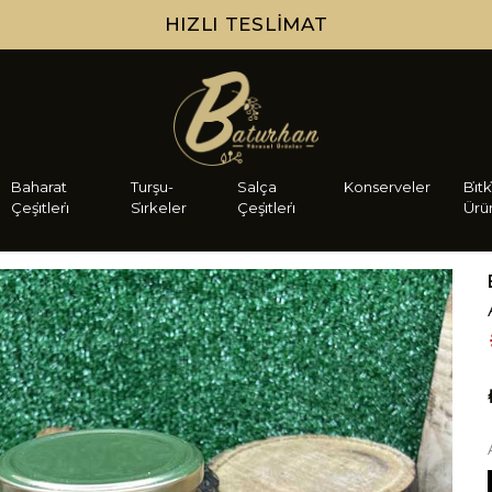
HIZLI TESLIMAT
Baharat
Turşu-
Salça
Konserveler
Bi̇tk
Çeşi̇tleri̇
Si̇rkeler
Çeşi̇tleri̇
Ürü