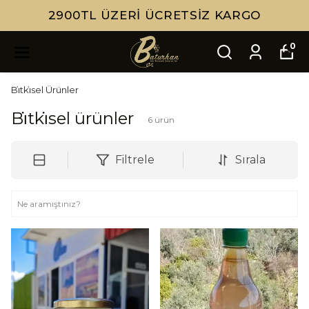
 ÜCRETSIZ KARGO
HIZLI
0
Bi̇tki̇sel Ürünler
Bi̇tki̇sel ürünler
6
ürün
Filtrele
Sırala