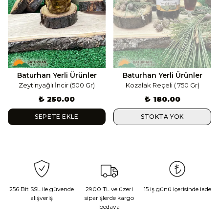
Baturhan Yerli Ürünler
Baturhan Yerli Ürünler
Zeytinyağlı İncir (500 Gr)
Kozalak Reçeli ( 750 Gr)
₺ 250.00
₺ 180.00
SEPETE EKLE
STOKTA YOK
256 Bit SSL ile güvende
2900 TL ve üzeri
15 iş günü içerisinde iade
alışveriş
siparişlerde kargo
bedava