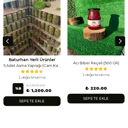
Baturhan Yerli Ürünler
Acı Biber Reçeli (500 GR)
5 Adet Asma Yaprağı (Cam Kavanoz) (1 Lt Cam Kavanoz 350-400 Gr) 350 G
2 değerlendirme
2 değerlendirme
₺ 1,300.00
₺ 220.00
%
8
₺ 1,200.00
SEPETE EKLE
SEPETE EKLE