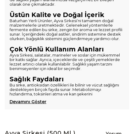
olarak öne çıkmaktadır.
Üstün Kalite ve Doğal İçerik
Baturhan Yerli Ürünler, Ayva Sirkesi’ni tamamen doğal
malzemelerle üretmektedir. Geleneksel yöntemlerle
fermente edilen bu sirke, zengin bir aroma ve lezzet profili
sunar. İçeriğindeki doğal asitler, sindirim sistemine destek
olurken, bağışıklık sistemini güçlendirmeye yardımcı olur.
Çok Yönlü Kullanım Alanları
Ayva Sirkesi, salatalar, marineler ve soslar için mükemmel
bir katkı sağlar. Ayrıca, içeceklerde ve çeşitli yemeklerde
lezzet artırıcı olarak kullanılabilir. Sağlıklı yaşam tarzını
benimseyenler için ideal bir seçimdir.
Sağlık Faydaları
Bu sirke, antioksidan özellikleri ile bilinir ve vücut sağlığını
destekleyen birçok fayda sunar. Metabolizmayı
hızlandırma, toksinleri atma ve kan şekerini
Devamını Göster
Ayva Sirkesi (500 Ml )
Yorum