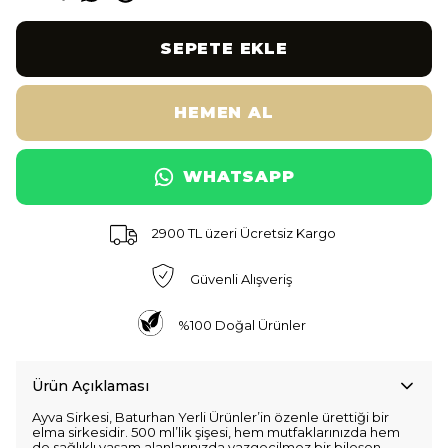
SEPETE EKLE
HEMEN AL
WHATSAPP
2900 TL üzeri Ücretsiz Kargo
Güvenli Alışveriş
%100 Doğal Ürünler
Ürün Açıklaması
Ayva Sirkesi, Baturhan Yerli Ürünler’in özenle ürettiği bir
elma sirkesidir. 500 ml’lik şişesi, hem mutfaklarınızda hem
de sağlıklı yaşam alanlarınızda vazgeçilmez bir bileşen