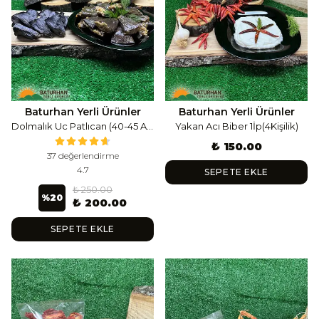
Baturhan Yerli Ürünler
Baturhan Yerli Ürünler
Dolmalık Uc Patlıcan (40-45 Adet)
Yakan Acı Biber 1İp(4Kişilik)
₺ 150.00
37 değerlendirme
4.7
SEPETE EKLE
₺ 250.00
%
20
₺ 200.00
SEPETE EKLE