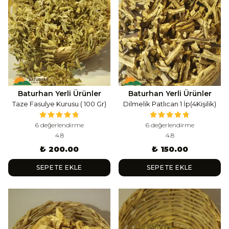
Baturhan Yerli Ürünler
Baturhan Yerli Ürünler
Taze Fasulye Kurusu ( 100 Gr)
Dilmelik Patlıcan 1 İp(4Kişilik)
6 değerlendirme
6 değerlendirme
4.8
4.8
₺ 200.00
₺ 150.00
SEPETE EKLE
SEPETE EKLE