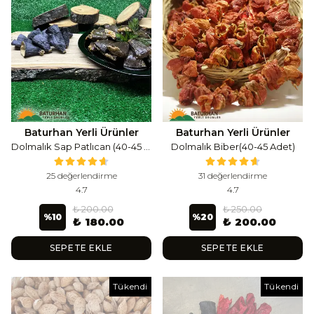
Baturhan Yerli Ürünler
Baturhan Yerli Ürünler
Dolmalık Sap Patlıcan (40-45 Adet)
Dolmalık Biber(40-45 Adet)
25 değerlendirme
31 değerlendirme
4.7
4.7
₺ 200.00
₺ 250.00
%
10
%
20
₺ 180.00
₺ 200.00
SEPETE EKLE
SEPETE EKLE
Tükendi
Tükendi
Tükendi