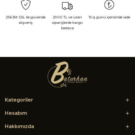
256 Bit SSL ile güvende
2900 TL ve üzeri
15 iş günü içerisinde iade
alışveriş
siparişlerde kargo
bedava
Kategoriler
Hesabım
Hakkımızda