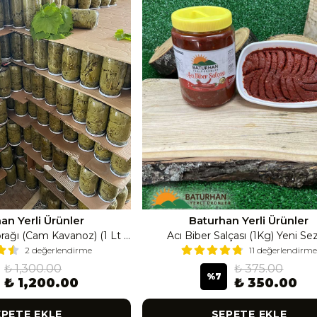
an Yerli Ürünler
Baturhan Yerli Ürünler
5 Adet Asma Yaprağı (Cam Kavanoz) (1 Lt Cam Kavanoz 350-400 Gr) 350 G
Acı Biber Salçası (1Kg) Yeni Se
2 değerlendirme
11 değerlendirme
₺ 1,300.00
₺ 375.00
%
7
₺ 1,200.00
₺ 350.00
EPETE EKLE
SEPETE EKLE