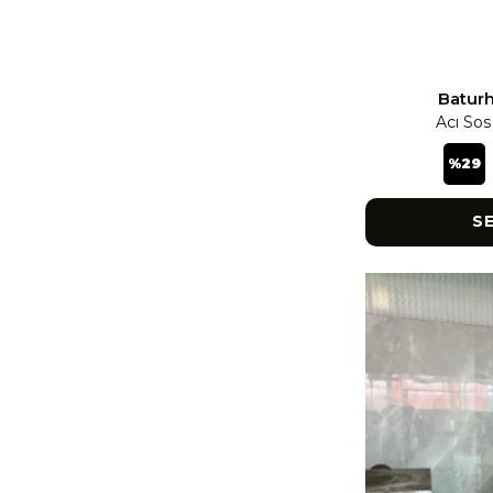
Baturh
Acı Sos
%
29
S