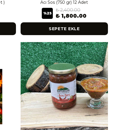
t )
Acı Sos (750 gr) 12 Adet
₺ 2,400.00
%
25
₺ 1,800.00
SEPETE EKLE