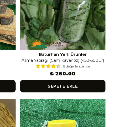
Baturhan Yerli Ürünler
Asma Yaprağı (Cam Kavanoz) (450-500Gr)
6 değerlendirme
₺ 260.00
SEPETE EKLE