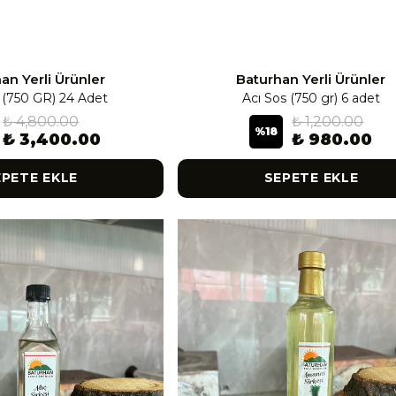
an Yerli Ürünler
Baturhan Yerli Ürünler
 (750 GR) 24 Adet
Acı Sos (750 gr) 6 adet
₺ 4,800.00
₺ 1,200.00
%
18
₺ 3,400.00
₺ 980.00
EPETE EKLE
SEPETE EKLE