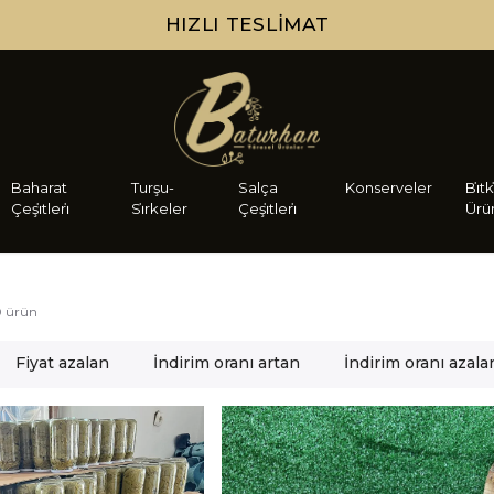
HIZLI TESLIMAT
Baharat
Turşu-
Salça
Konserveler
Bi̇tk
Çeşi̇tleri̇
Si̇rkeler
Çeşi̇tleri̇
Ürü
0
ürün
Fiyat azalan
İndirim oranı artan
İndirim oranı azala