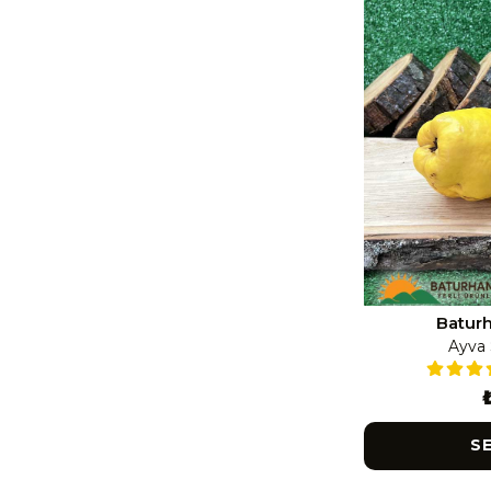
Baturh
Ayva 
S