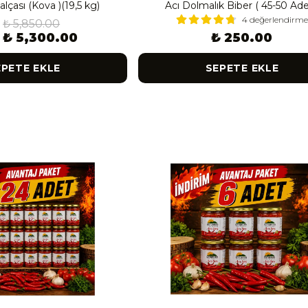
alçası (Kova )(19,5 kg)
Acı Dolmalık Biber ( 45-50 Ade
4 değerlendirme
₺ 5,850.00
₺ 5,300.00
₺ 250.00
EPETE EKLE
SEPETE EKLE