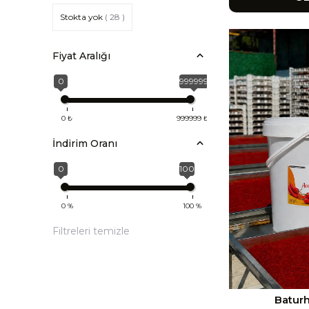
Stokta yok
( 28 )
Fiyat Aralığı
0
999999
0
₺
999999
₺
İndirim Oranı
0
100
0
%
100
%
Filtreleri temizle
Baturh