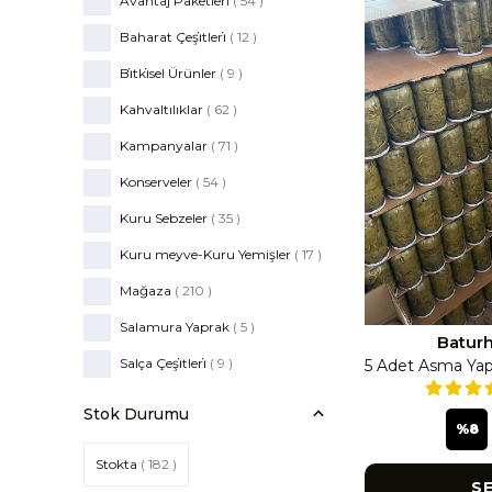
Avantaj Paketleri
(
54
)
Baharat Çeşi̇tleri̇
(
12
)
Bi̇tki̇sel Ürünler
(
9
)
Kahvaltılıklar
(
62
)
Kampanyalar
(
71
)
Konserveler
(
54
)
Kuru Sebzeler
(
35
)
Kuru meyve-Kuru Yemişler
(
17
)
Mağaza
(
210
)
Salamura Yaprak
(
5
)
Baturh
Salça Çeşi̇tleri̇
(
9
)
Tarhana-Eri̇şte
(
4
)
Stok Durumu
%
8
Turşu-Si̇rkeler
(
26
)
Stokta
( 182 )
Çanak Engi̇nar
(
20
)
S