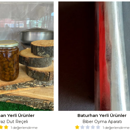
an Yerli Ürünler
Baturhan Yerli Ürünler
az Dut Reçeli
Biber Oyma Aparatı
1 değerlendirme
1 değerlendirme