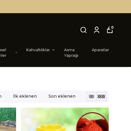
0
i̇sel
Kahvaltılıklar
Asma
Aparatlar
nler
Yaprağı
n
İlk eklenen
Son eklenen