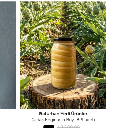
Baturhan Yerli Ürünler
Çanak Enginar İri Boy (8-9 adet)
₺ 1,200.00