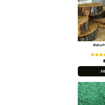
Baturh
S