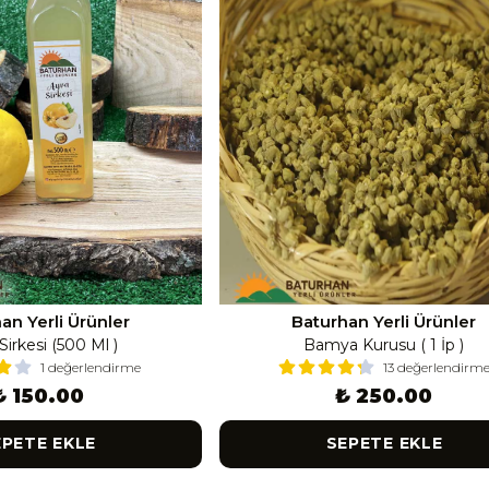
an Yerli Ürünler
Baturhan Yerli Ürünler
Sirkesi (500 Ml )
Bamya Kurusu ( 1 İp )
1 değerlendirme
13 değerlendirm
₺ 150.00
₺ 250.00
EPETE EKLE
SEPETE EKLE