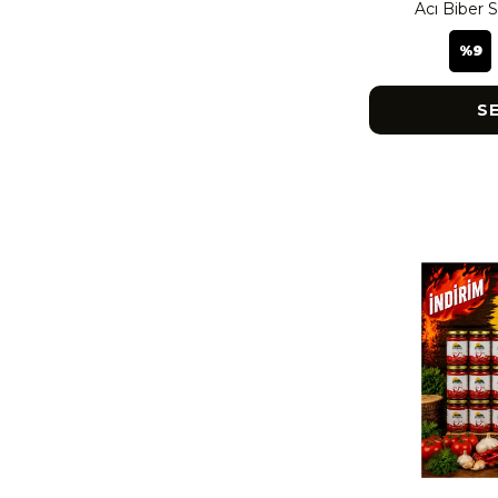
Acı Biber S
%
9
S