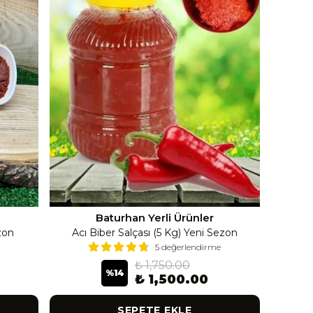
Baturhan Yerli Ürünler
zon
Acı Biber Salçası (5 Kg) Yeni Sezon
5 değerlendirme
₺ 1,750.00
%
14
₺ 1,500.00
SEPETE EKLE