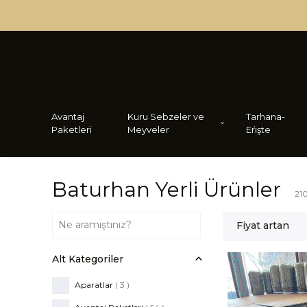
Avantaj
Kuru Sebzeler ve
Tarhana-
Paketleri
Meyveler
Eri̇şte
Baturhan Yerli Ürünler
21
Fiyat artan
Alt Kategoriler
Aparatlar
(
3
)