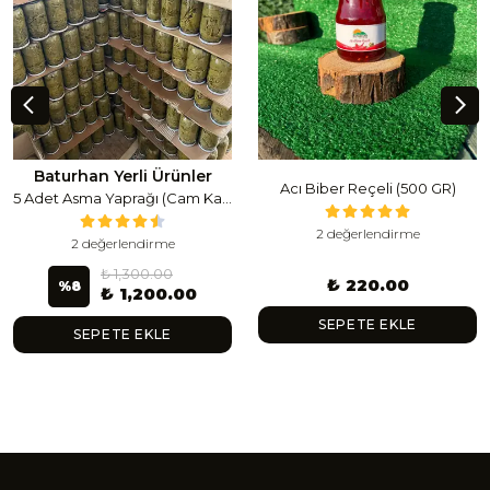
Baturhan Yerli Ürünler
Acı Biber Reçeli (500 GR)
5 Adet Asma Yaprağı (Cam Kavanoz) (1 Lt Cam Kavanoz 350-400 Gr) 350 G
2 değerlendirme
2 değerlendirme
₺ 1,300.00
₺ 220.00
%
8
₺ 1,200.00
SEPETE EKLE
SEPETE EKLE