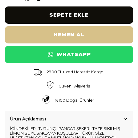
SEPETE EKLE
HEMEN AL
WHATSAPP
2900 TL üzeri Ücretsiz Kargo
Güvenli Alışveriş
%100 Doğal Ürünler
Ürün Açıklaması
İÇİNDEKİLER : TURUNÇ , PANCAR ŞEKERİ, TAZE SIKILMIŞ
LİMON SUYUSAKLAMA KOŞULLARI : ÜRÜN SİZE
ULAŞTIKTAN SONRA MUTLAKA VAKUMUNU KONTROL