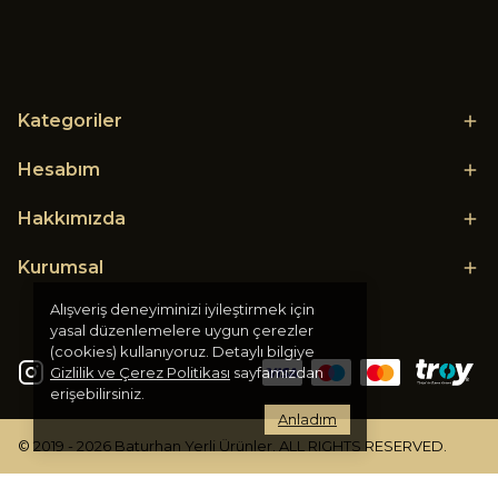
Kategoriler
Hesabım
Hakkımızda
Kurumsal
Alışveriş deneyiminizi iyileştirmek için
yasal düzenlemelere uygun çerezler
(cookies) kullanıyoruz. Detaylı bilgiye
Gizlilik ve Çerez Politikası
sayfamızdan
erişebilirsiniz.
Anladım
© 2019 - 2026 Baturhan Yerli Ürünler. ALL RIGHTS RESERVED.
DESIGNED BY
JET DIGITAL
.