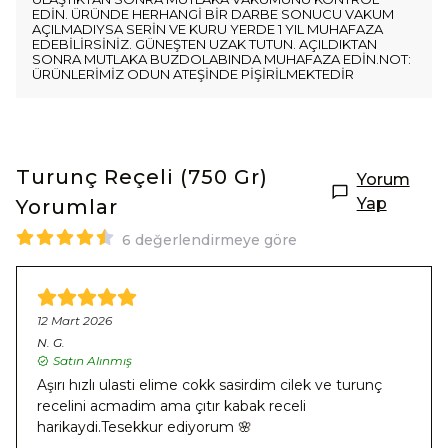
EDİN. ÜRÜNDE HERHANGİ BİR DARBE SONUCU VAKUM
AÇILMADIYSA SERİN VE KURU YERDE 1 YIL MUHAFAZA
EDEBİLİRSİNİZ. GÜNEŞTEN UZAK TUTUN. AÇILDIKTAN
SONRA MUTLAKA BUZDOLABINDA MUHAFAZA EDİN.NOT:
ÜRÜNLERİMİZ ODUN ATEŞİNDE PİŞİRİLMEKTEDİR
Turunç Reçeli (750 Gr)
Yorum
Yap
Yorumlar
6 değerlendirmeye göre
12 Mart 2026
N.
G.
Satın Alınmış
Aşırı hızlı ulasti elime cokk sasirdim cilek ve turunç
recelini acmadim ama çıtır kabak receli
harikaydi.Tesekkur ediyorum 🌸