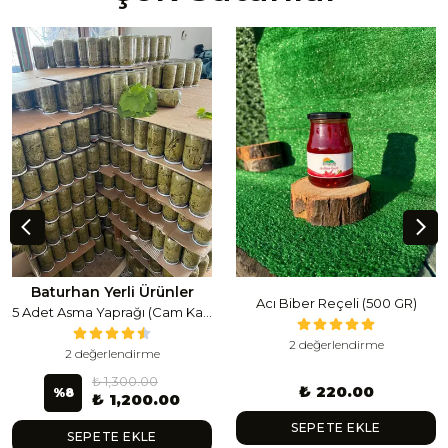
Baturhan Yerli Ürünler
Acı Biber Reçeli (500 GR)
5 Adet Asma Yaprağı (Cam Kavanoz) (1 Lt Cam Kavanoz 350-400 Gr) 350 G
2 değerlendirme
2 değerlendirme
₺ 1,300.00
₺ 220.00
%
8
₺ 1,200.00
SEPETE EKLE
SEPETE EKLE