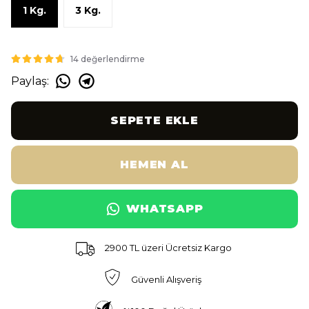
1 Kg.
3 Kg.
14 değerlendirme
Paylaş
:
SEPETE EKLE
HEMEN AL
WHATSAPP
2900 TL üzeri Ücretsiz Kargo
Güvenli Alışveriş