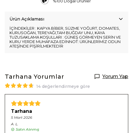
%100 Doğal Ürünler
Ürün Açıklaması
İÇİNDEKİLER : KAPYA BİBER, SÜZME YOĞURT, DOMATES,
KURUSOĞAN, TEREYAĞI,TAM BUĞDAY UNU, KAYA
TUZUSAKLAMA KOŞULLARI : GÜNEŞ GÖRMEYEN SERİN VE
KURU YERDE MUHAFAZA EDİNNOT: ÜRÜNLERİMİZ ODUN
ATEŞİNDE PİŞİRİLMEKTEDİR
Tarhana
Yorumlar
Yorum Yap
14 değerlendirmeye göre
Tarhana
5 Mart 2026
A.
L.
Satın Alınmış