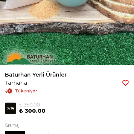
Baturhan Yerli Ürünler
Tarhana
Tükeniyor
₺ 350.00
%
14
₺ 300.00
Gramaj