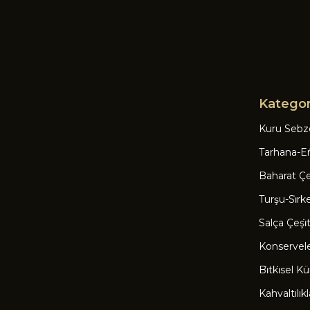
Kategor
Kuru Sebz
Tarhana-Eri
Baharat Çeşi
Turşu-Si̇rk
Salça Çeşi̇tl
Konservel
Bi̇tki̇sel Kü
Kahvaltılıkl