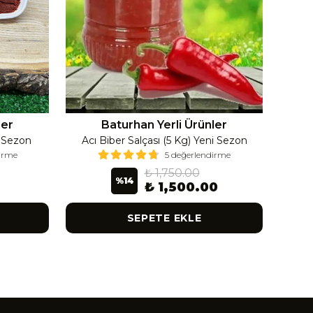
ler
Baturhan Yerli Ürünler
i Sezon
Acı Biber Salçası (5 Kg) Yeni Sezon
Ac
dirme
5 değerlendirme
₺ 1,750.00
%
14
₺ 1,500.00
SEPETE EKLE