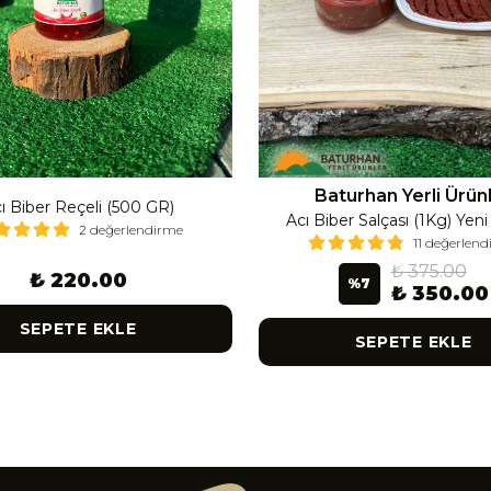
Baturhan Yerli Ürün
ı Biber Reçeli (500 GR)
Acı Biber Salçası (1Kg) Yen
2 değerlendirme
11 değerlen
₺ 375.00
₺ 220.00
%
7
₺ 350.00
SEPETE EKLE
SEPETE EKLE