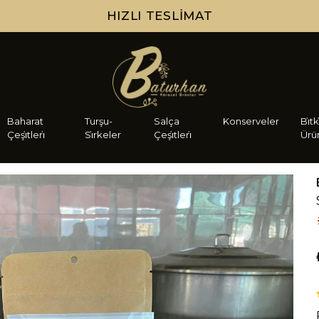
HIZLI TESLIMAT
Baharat
Turşu-
Salça
Konserveler
Bi̇tk
Çeşi̇tleri̇
Si̇rkeler
Çeşi̇tleri̇
Ürü