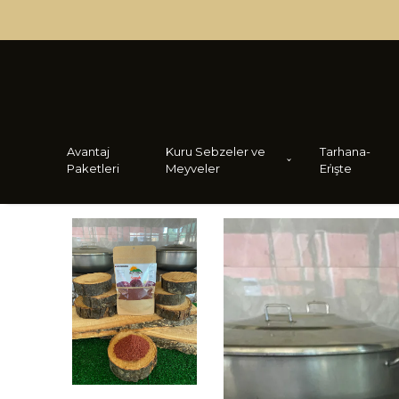
Avantaj
Kuru Sebzeler ve
Tarhana-
Paketleri
Meyveler
Eri̇şte