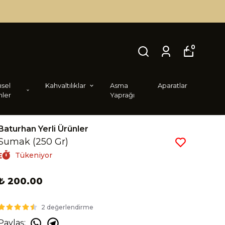
0
i̇sel
Kahvaltılıklar
Asma
Aparatlar
nler
Yaprağı
Baturhan Yerli Ürünler
Sumak (250 Gr)
Tükeniyor
₺ 200.00
2 değerlendirme
Paylaş
: