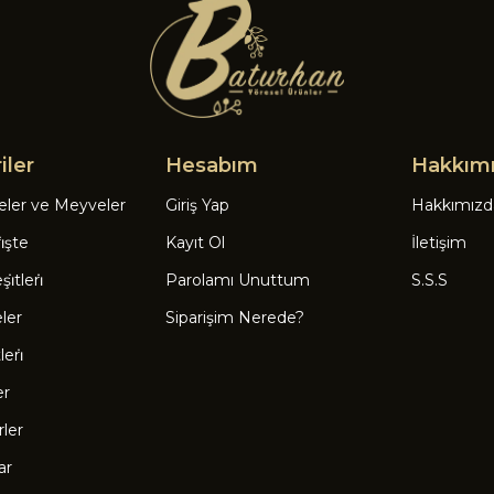
iler
Hesabım
Hakkım
eler ve Meyveler
Giriş Yap
Hakkımızd
̇şte
Kayıt Ol
İletişim
̇tleri̇
Parolamı Unuttum
S.S.S
eler
Siparişim Nerede?
eri̇
er
rler
ar