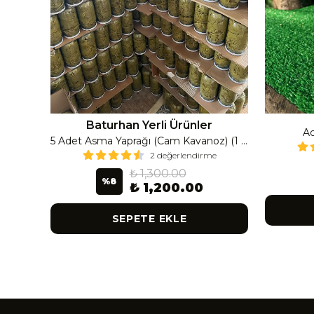
Baturhan Yerli Ürünler
Ac
Çanak Enginar İri Boy (8-9 Adet) 4 Kavanoz
5 Adet Asma Yaprağı (Cam Kavanoz) (1 Lt Cam Kavanoz 350-400 Gr) 350 G
2 değerlendirme
₺ 1,300.00
%
8
₺ 1,200.00
SEPETE EKLE