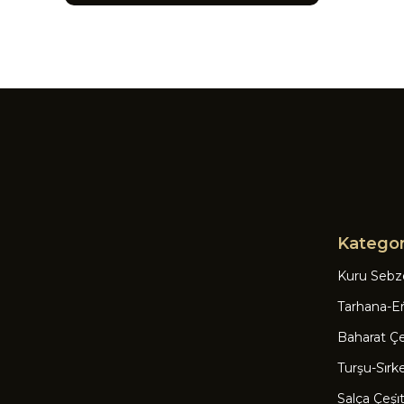
Kategor
Kuru Sebz
Tarhana-Eri
Baharat Çeşi
Turşu-Si̇rk
Salça Çeşi̇tl