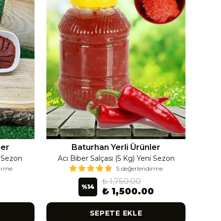
ler
Baturhan Yerli Ürünler
i Sezon
Acı Biber Salçası (5 Kg) Yeni Sezon
Ac
dirme
5 değerlendirme
₺ 1,750.00
%
14
₺ 1,500.00
SEPETE EKLE