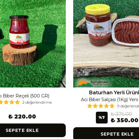
Baturhan Yerli Ürün
ı Biber Reçeli (500 GR)
Acı Biber Salçası (1Kg) Yen
2 değerlendirme
11 değerlen
₺ 375.00
₺ 220.00
%
7
₺ 350.00
SEPETE EKLE
SEPETE EKLE