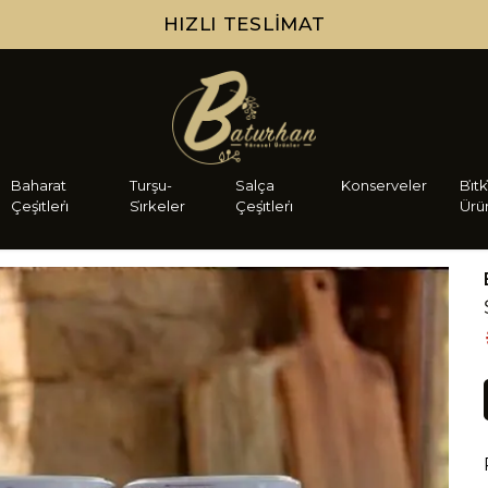
HIZLI TESLIMAT
Baharat
Turşu-
Salça
Konserveler
Bi̇tk
Çeşi̇tleri̇
Si̇rkeler
Çeşi̇tleri̇
Ürü