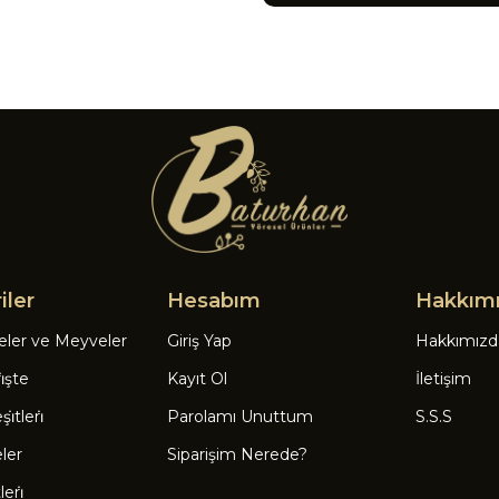
iler
Hesabım
Hakkım
eler ve Meyveler
Giriş Yap
Hakkımızd
̇şte
Kayıt Ol
İletişim
̇tleri̇
Parolamı Unuttum
S.S.S
eler
Siparişim Nerede?
eri̇