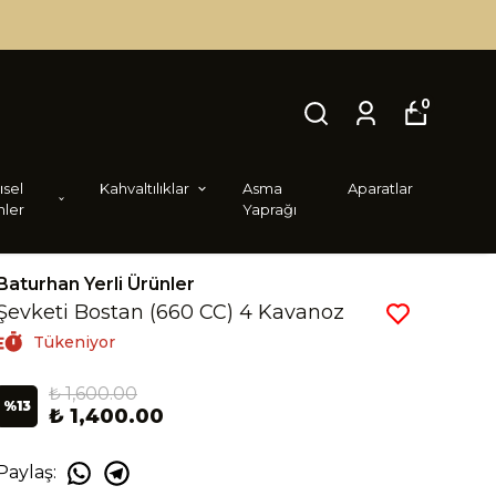
0
i̇sel
Kahvaltılıklar
Asma
Aparatlar
nler
Yaprağı
Baturhan Yerli Ürünler
Şevketi Bostan (660 CC) 4 Kavanoz
Tükeniyor
₺ 1,600.00
%
13
₺ 1,400.00
Paylaş
: