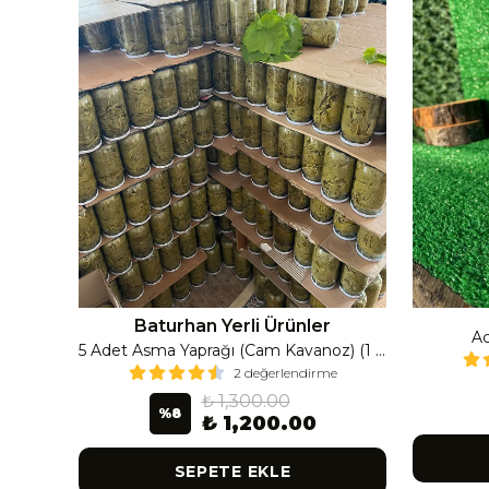
Baturhan Yerli Ürünler
Ac
Çanak Enginar İri Boy (8-9 Adet) 4 Kavanoz
5 Adet Asma Yaprağı (Cam Kavanoz) (1 Lt Cam Kavanoz 350-400 Gr) 350 G
2 değerlendirme
₺ 1,300.00
%
8
₺ 1,200.00
SEPETE EKLE