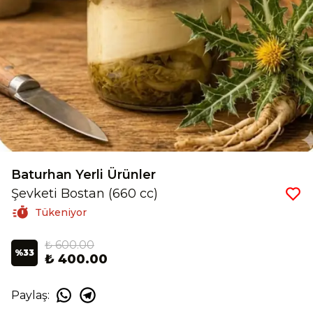
Baturhan Yerli Ürünler
Şevketi Bostan (660 cc)
Tükeniyor
₺ 600.00
%
33
₺ 400.00
Paylaş
: