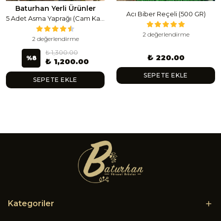
Baturhan Yerli Ürünler
Acı Biber Reçeli (500 GR)
5 Adet Asma Yaprağı (Cam Kavanoz) (1 Lt Cam Kavanoz 350-400 Gr) 350 G
2 değerlendirme
2 değerlendirme
₺ 1,300.00
₺ 220.00
%
8
₺ 1,200.00
SEPETE EKLE
SEPETE EKLE
Kategoriler