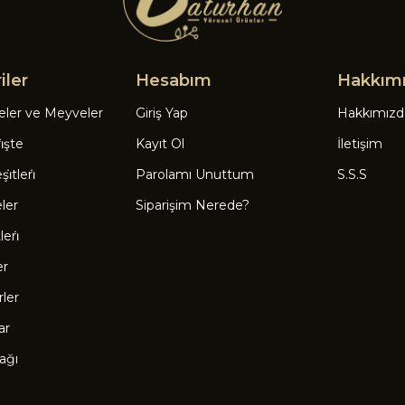
iler
Hesabım
Hakkım
eler ve Meyveler
Giriş Yap
Hakkımızd
̇şte
Kayıt Ol
İletişim
̇tleri̇
Parolamı Unuttum
S.S.S
eler
Siparişim Nerede?
eri̇
er
rler
ar
ağı