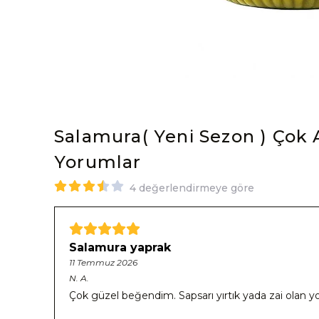
Salamura( Yeni Sezon ) Çok A
Yorumlar
4 değerlendirmeye göre
Salamura yaprak
11 Temmuz 2026
N.
A.
Çok güzel beğendim. Sapsarı yırtık yada zai olan yok