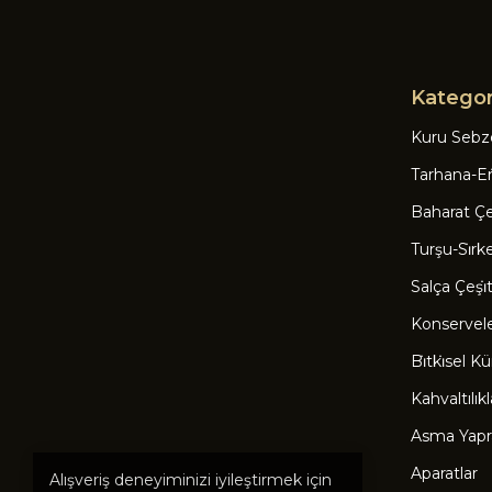
Kategor
Kuru Sebz
Tarhana-Eri
Baharat Çeşi
Turşu-Si̇rk
Salça Çeşi̇tl
Konservel
Bi̇tki̇sel Kü
Kahvaltılıkl
Asma Yapr
Aparatlar
Alışveriş deneyiminizi iyileştirmek için