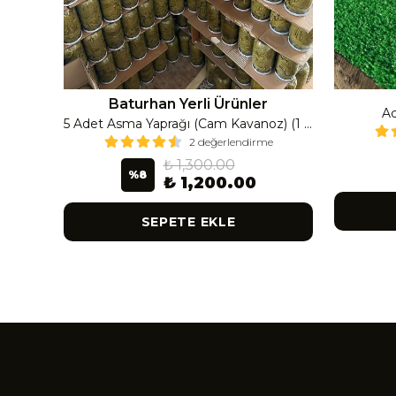
Baturhan Yerli Ürünler
Ac
Çanak Enginar İri Boy (8-9 Adet) 4 Kavanoz
5 Adet Asma Yaprağı (Cam Kavanoz) (1 Lt Cam Kavanoz 350-400 Gr) 350 G
2 değerlendirme
₺ 1,300.00
%
8
₺ 1,200.00
SEPETE EKLE