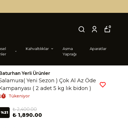
0
i̇sel
Kahvaltılıklar
Asma
Aparatlar
nler
Yaprağı
Baturhan Yerli Ürünler
Salamura( Yeni Sezon ) Çok Al Az Öde
Kampanyası ( 2 adet 5 kg lık bidon )
Tükeniyor
₺ 2,400.00
%
21
₺ 1,890.00