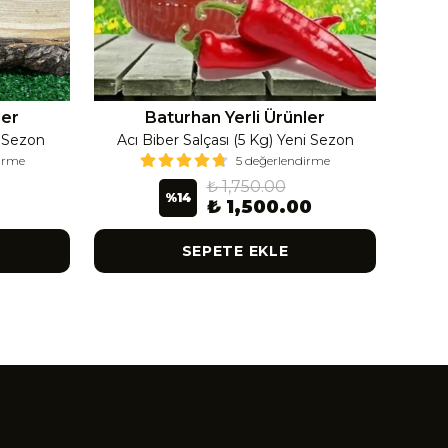
ler
Baturhan Yerli Ürünler
i Sezon
Acı Biber Salçası (5 Kg) Yeni Sezon
Ac
dirme
5 değerlendirme
₺ 1,750.00
%
14
₺ 1,500.00
SEPETE EKLE