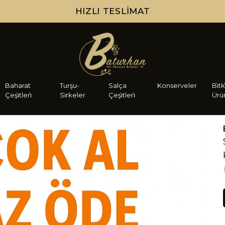
HIZLI TESLIMAT
Baharat
Turşu-
Salça
Konserveler
Bi̇tk
Çeşi̇tleri̇
Si̇rkeler
Çeşi̇tleri̇
Ürü