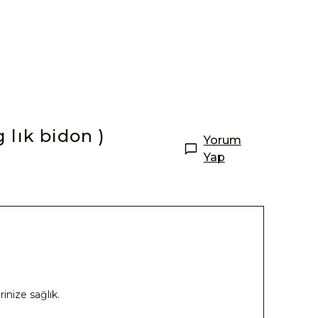
 lık bidon )
Yorum
Yap
inize sağlık.