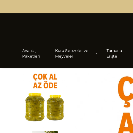
Avantaj
Kuru Sebzeler ve
Tarhana-
Paketleri
Meyveler
Eri̇şte