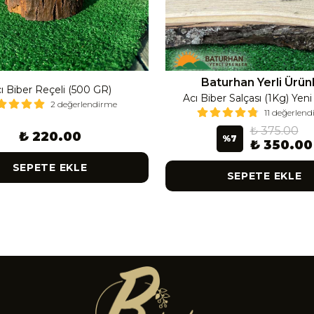
Baturhan Yerli Ürün
ı Biber Reçeli (500 GR)
Acı Biber Salçası (1Kg) Yen
2 değerlendirme
11 değerlen
₺ 375.00
₺ 220.00
%
7
₺ 350.00
SEPETE EKLE
SEPETE EKLE