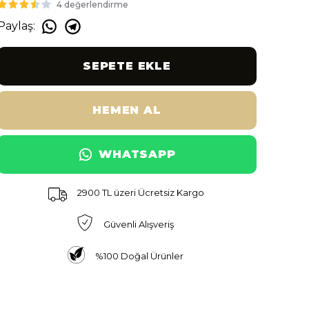
4 değerlendirme
Paylaş
:
SEPETE EKLE
HEMEN AL
WHATSAPP
2900 TL üzeri Ücretsiz Kargo
Güvenli Alışveriş
%100 Doğal Ürünler