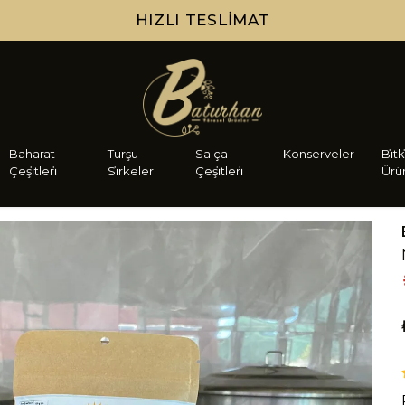
HIZLI TESLIMAT
Baharat
Turşu-
Salça
Konserveler
Bi̇tk
Çeşi̇tleri̇
Si̇rkeler
Çeşi̇tleri̇
Ürü