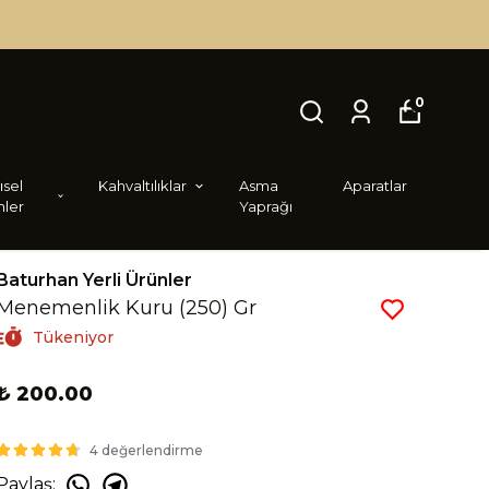
0
i̇sel
Kahvaltılıklar
Asma
Aparatlar
nler
Yaprağı
Baturhan Yerli Ürünler
Menemenlik Kuru (250) Gr
Tükeniyor
₺ 200.00
4 değerlendirme
Paylaş
: