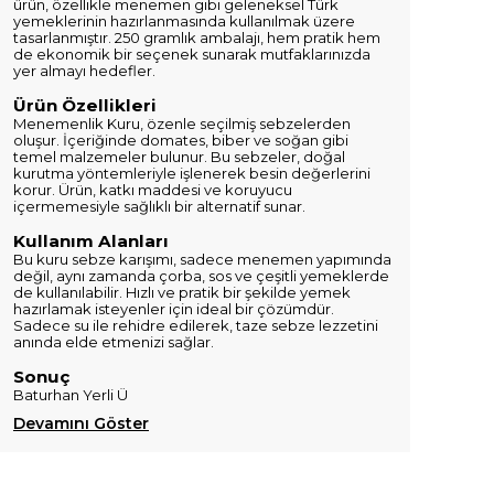
ürün, özellikle menemen gibi geleneksel Türk
yemeklerinin hazırlanmasında kullanılmak üzere
tasarlanmıştır. 250 gramlık ambalajı, hem pratik hem
de ekonomik bir seçenek sunarak mutfaklarınızda
yer almayı hedefler.
Ürün Özellikleri
Menemenlik Kuru, özenle seçilmiş sebzelerden
oluşur. İçeriğinde domates, biber ve soğan gibi
temel malzemeler bulunur. Bu sebzeler, doğal
kurutma yöntemleriyle işlenerek besin değerlerini
korur. Ürün, katkı maddesi ve koruyucu
içermemesiyle sağlıklı bir alternatif sunar.
Kullanım Alanları
Bu kuru sebze karışımı, sadece menemen yapımında
değil, aynı zamanda çorba, sos ve çeşitli yemeklerde
de kullanılabilir. Hızlı ve pratik bir şekilde yemek
hazırlamak isteyenler için ideal bir çözümdür.
Sadece su ile rehidre edilerek, taze sebze lezzetini
anında elde etmenizi sağlar.
Sonuç
Baturhan Yerli Ü
Devamını Göster