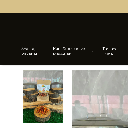
Avantaj
Kuru Sebzeler ve
Tarhana-
Paketleri
Meyveler
Eri̇şte