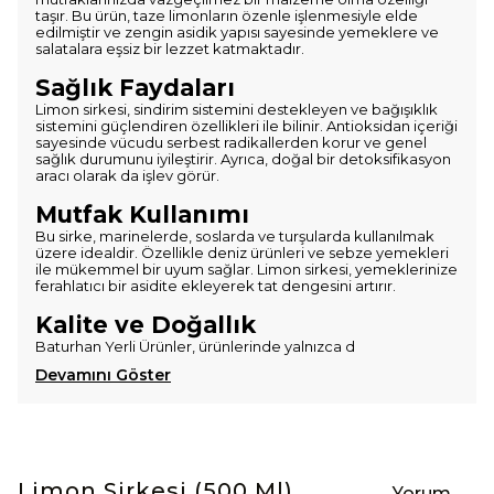
taşır. Bu ürün, taze limonların özenle işlenmesiyle elde
edilmiştir ve zengin asidik yapısı sayesinde yemeklere ve
salatalara eşsiz bir lezzet katmaktadır.
Sağlık Faydaları
Limon sirkesi, sindirim sistemini destekleyen ve bağışıklık
sistemini güçlendiren özellikleri ile bilinir. Antioksidan içeriği
sayesinde vücudu serbest radikallerden korur ve genel
sağlık durumunu iyileştirir. Ayrıca, doğal bir detoksifikasyon
aracı olarak da işlev görür.
Mutfak Kullanımı
Bu sirke, marinelerde, soslarda ve turşularda kullanılmak
üzere idealdir. Özellikle deniz ürünleri ve sebze yemekleri
ile mükemmel bir uyum sağlar. Limon sirkesi, yemeklerinize
ferahlatıcı bir asidite ekleyerek tat dengesini artırır.
Kalite ve Doğallık
Baturhan Yerli Ürünler, ürünlerinde yalnızca d
Devamını Göster
Limon Sirkesi (500 Ml)
Yorum