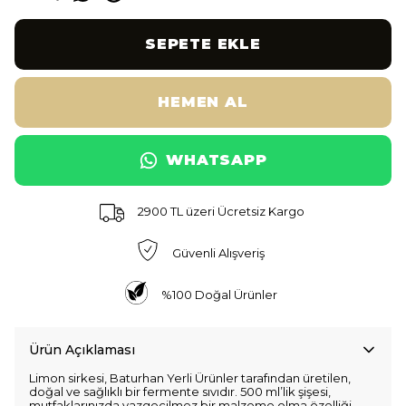
SEPETE EKLE
HEMEN AL
WHATSAPP
2900 TL üzeri Ücretsiz Kargo
Güvenli Alışveriş
%100 Doğal Ürünler
Ürün Açıklaması
Limon sirkesi, Baturhan Yerli Ürünler tarafından üretilen,
doğal ve sağlıklı bir fermente sıvıdır. 500 ml’lik şişesi,
mutfaklarınızda vazgeçilmez bir malzeme olma özelliği