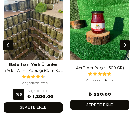
Baturhan Yerli Ürünler
Acı Biber Reçeli (500 GR)
5 Adet Asma Yaprağı (Cam Kavanoz) (1 Lt Cam Kavanoz 350-400 Gr) 350 G
2 değerlendirme
2 değerlendirme
₺ 1,300.00
₺ 220.00
%
8
₺ 1,200.00
SEPETE EKLE
SEPETE EKLE