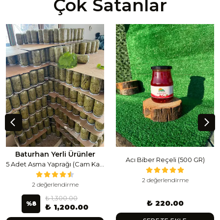
Çok Satanlar
Baturhan Yerli Ürünler
Acı Biber Reçeli (500 GR)
5 Adet Asma Yaprağı (Cam Kavanoz) (1 Lt Cam Kavanoz 350-400 Gr) 350 G
2 değerlendirme
2 değerlendirme
₺ 1,300.00
₺ 220.00
%
8
₺ 1,200.00