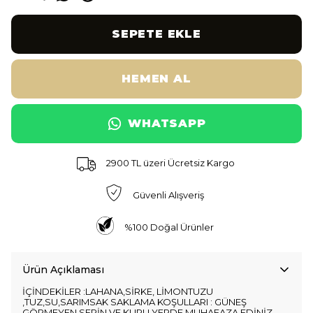
SEPETE EKLE
HEMEN AL
WHATSAPP
2900 TL üzeri Ücretsiz Kargo
Güvenli Alışveriş
%100 Doğal Ürünler
Ürün Açıklaması
İÇİNDEKİLER :LAHANA,SİRKE, LİMONTUZU
,TUZ,SU,SARIMSAK SAKLAMA KOŞULLARI : GÜNEŞ
GÖRMEYEN SERİN VE KURU YERDE MUHAFAZA EDİNİZ