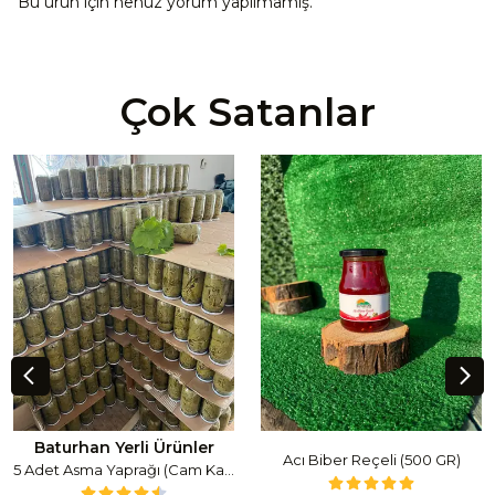
Bu ürün için henüz yorum yapılmamış.
Çok Satanlar
Baturhan Yerli Ürünler
Acı Biber Reçeli (500 GR)
5 Adet Asma Yaprağı (Cam Kavanoz) (1 Lt Cam Kavanoz 350-400 Gr) 350 G