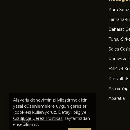
Kuru Sebz
Tarhana-Eri
Baharat Çeşi
Turşu-Si̇rk
Salça Çeşi̇tl
Konservel
Bi̇tki̇sel Kü
Kahvaltılıkl
Asma Yapr
Aparatlar
Alışveriş deneyiminizi iyileştirmek için
yasal düzenlemelere uygun çerezler
(cookies) kullanıyoruz. Detaylı bilgiye
Gizlilik ve Çerez Politikası
sayfamızdan
erişebilirsiniz.