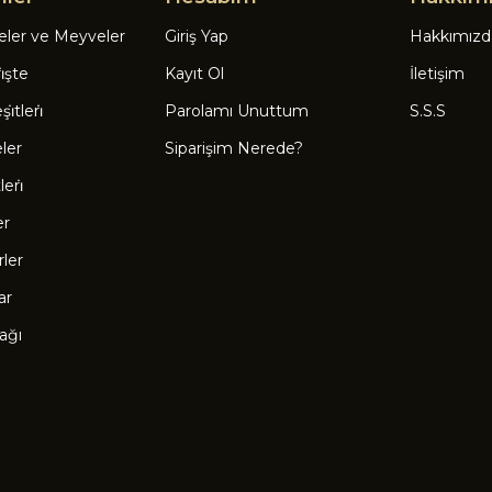
eler ve Meyveler
Giriş Yap
Hakkımızd
̇şte
Kayıt Ol
İletişim
̇tleri̇
Parolamı Unuttum
S.S.S
eler
Siparişim Nerede?
eri̇
er
rler
ar
ağı