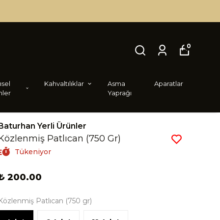
0
i̇sel
Kahvaltılıklar
Asma
Aparatlar
nler
Yaprağı
Baturhan Yerli Ürünler
Közlenmiş Patlıcan (750 Gr)
Tükeniyor
₺ 200.00
Közlenmiş Patlıcan (750 gr)