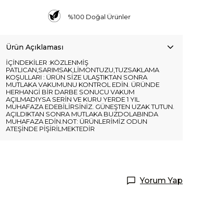
%100 Doğal Ürünler
Ürün Açıklaması
İÇİNDEKİLER :KÖZLENMİŞ
PATLICAN,SARIMSAK,LİMONTUZU,TUZSAKLAMA
KOŞULLARI : ÜRÜN SİZE ULAŞTIKTAN SONRA
MUTLAKA VAKUMUNU KONTROL EDİN. ÜRÜNDE
HERHANGİ BİR DARBE SONUCU VAKUM
AÇILMADIYSA SERİN VE KURU YERDE 1 YIL
MUHAFAZA EDEBİLİRSİNİZ. GÜNEŞTEN UZAK TUTUN.
AÇILDIKTAN SONRA MUTLAKA BUZDOLABINDA
MUHAFAZA EDİN.NOT: ÜRÜNLERİMİZ ODUN
ATEŞİNDE PİŞİRİLMEKTEDİR
Yorum Yap