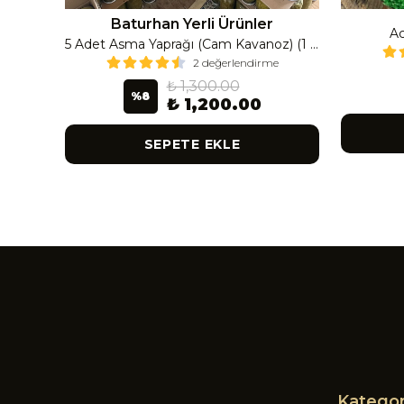
Baturhan Yerli Ürünler
Ac
Çanak Enginar İri Boy (8-9 Adet) 4 Kavanoz
5 Adet Asma Yaprağı (Cam Kavanoz) (1 Lt Cam Kavanoz 350-400 Gr) 350 G
2 değerlendirme
₺ 1,300.00
%
8
₺ 1,200.00
SEPETE EKLE
Kategor