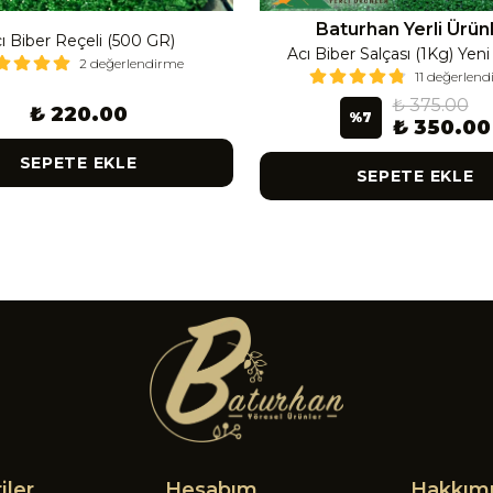
Baturhan Yerli Ürün
ı Biber Reçeli (500 GR)
Acı Biber Salçası (1Kg) Yen
2 değerlendirme
11 değerlen
₺ 375.00
₺ 220.00
%
7
₺ 350.00
SEPETE EKLE
SEPETE EKLE
iler
Hesabım
Hakkım