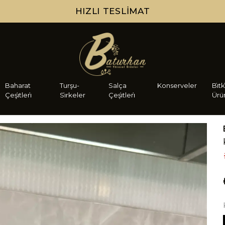
HIZLI TESLIMAT
Baharat
Turşu-
Salça
Konserveler
Bi̇tk
Çeşi̇tleri̇
Si̇rkeler
Çeşi̇tleri̇
Ürü