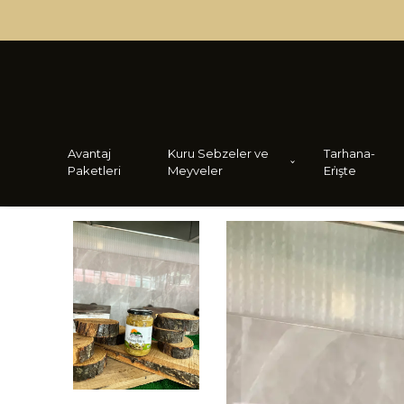
Avantaj
Kuru Sebzeler ve
Tarhana-
Paketleri
Meyveler
Eri̇şte