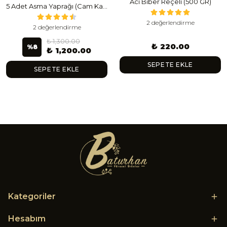
Acı Biber Reçeli (500 GR)
5 Adet Asma Yaprağı (Cam Kavanoz) (1 Lt Cam Kavanoz 350-400 Gr) 350 G
2 değerlendirme
2 değerlendirme
₺ 1,300.00
₺ 220.00
%
8
₺ 1,200.00
SEPETE EKLE
SEPETE EKLE
Kategoriler
Hesabım