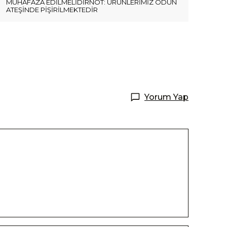
MUHAFAZA EDİLMELİDİRNOT: ÜRÜNLERİMİZ ODUN
ATEŞİNDE PİŞİRİLMEKTEDİR
Yorum Yap