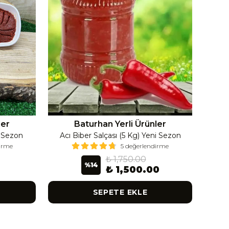
ler
Baturhan Yerli Ürünler
i Sezon
Acı Biber Salçası (5 Kg) Yeni Sezon
Ac
dirme
5 değerlendirme
₺ 1,750.00
%
14
₺ 1,500.00
SEPETE EKLE