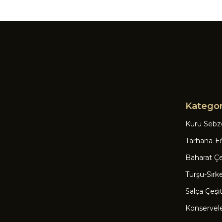
Kategor
Kuru Sebz
Tarhana-Eri
Baharat Çeşi
Turşu-Si̇rk
Salça Çeşi̇tl
Konservel