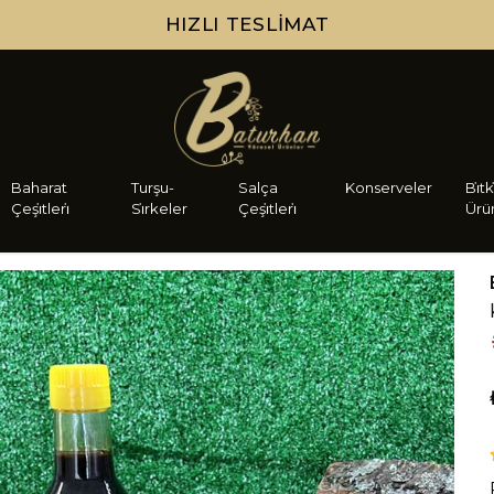
HIZLI TESLIMAT
Baharat
Turşu-
Salça
Konserveler
Bi̇tk
Çeşi̇tleri̇
Si̇rkeler
Çeşi̇tleri̇
Ürü