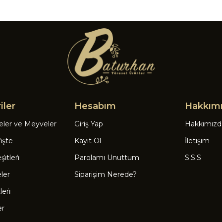
iler
Hesabım
Hakkım
eler ve Meyveler
Giriş Yap
Hakkımızd
̇şte
Kayıt Ol
İletişim
̇tleri̇
Parolamı Unuttum
S.S.S
eler
Siparişim Nerede?
eri̇
er