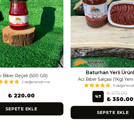
Baturhan Yerli Ürün
ı Biber Reçeli (500 GR)
Acı Biber Salçası (1Kg) Yen
2 değerlendirme
11 değerlen
₺ 375.00
₺ 220.00
%
7
₺ 350.00
SEPETE EKLE
SEPETE EKLE