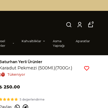
0
i̇sel
Kahvaltılıklar
Asma
Aparatlar
nler
Yaprağı
Baturhan Yerli Ürünler
Karadut Pekmezi (500Ml.)(700Gr.)
Tükeniyor
₺ 250.00
5 değerlendirme
Paylaş
: