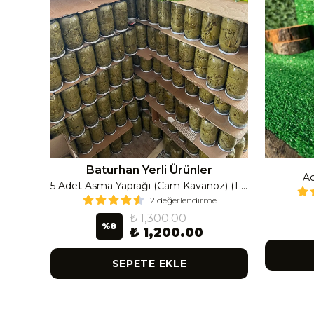
Baturhan Yerli Ürünler
Ac
Çanak Enginar İri Boy (8-9 Adet) 4 Kavanoz
5 Adet Asma Yaprağı (Cam Kavanoz) (1 Lt Cam Kavanoz 350-400 Gr) 350 G
2 değerlendirme
₺ 1,300.00
%
8
₺ 1,200.00
SEPETE EKLE