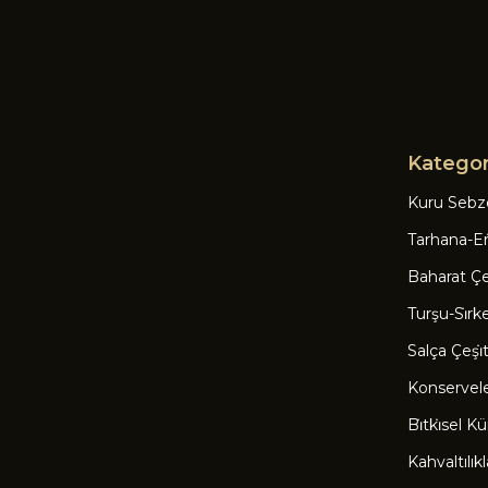
Kategor
Kuru Sebz
Tarhana-Eri
Baharat Çeşi
Turşu-Si̇rk
Salça Çeşi̇tl
Konservel
Bi̇tki̇sel Kü
Kahvaltılıkl