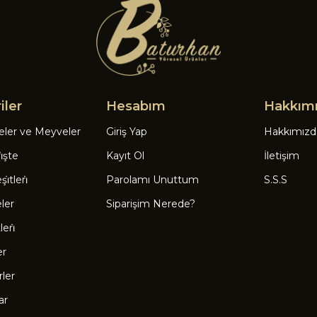
iler
Hesabım
Hakkım
eler ve Meyveler
Giriş Yap
Hakkımızd
̇şte
Kayıt Ol
İletişim
̇tleri̇
Parolamı Unuttum
S.S.S
eler
Siparişim Nerede?
eri̇
er
rler
ar