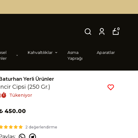
0
i̇sel
Kahvaltılıklar
Asma
Aparatlar
nler
Yaprağı
Baturhan Yerli Ürünler
İncir Cipsi (250 Gr.)
Tükeniyor
₺ 450.00
2 değerlendirme
Paylaş
: