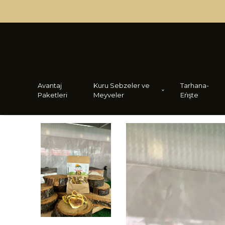
Avantaj
Kuru Sebzeler ve
Tarhana-
Paketleri
Meyveler
Eri̇şte