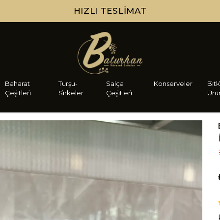
HIZLI TESLIMAT
Baharat
Turşu-
Salça
Konserveler
Bi̇tk
Çeşi̇tleri̇
Si̇rkeler
Çeşi̇tleri̇
Ürü