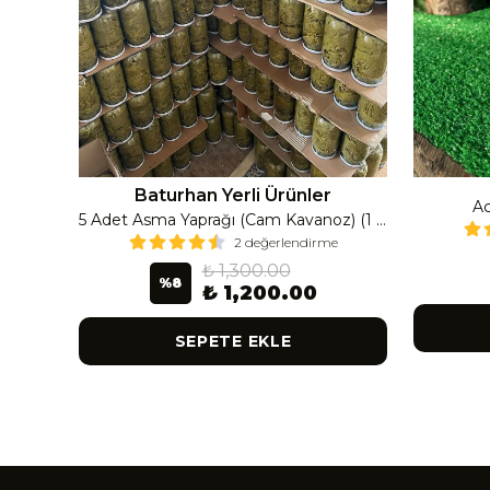
Baturhan Yerli Ürünler
Ac
Çanak Enginar İri Boy (8-9 Adet) 4 Kavanoz
5 Adet Asma Yaprağı (Cam Kavanoz) (1 Lt Cam Kavanoz 350-400 Gr) 350 G
2 değerlendirme
₺ 1,300.00
%
8
₺ 1,200.00
SEPETE EKLE