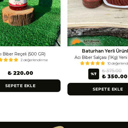
Baturhan Yerli Ürün
ı Biber Reçeli (500 GR)
Acı Biber Salçası (1Kg) Yen
2 değerlendirme
10 değerlen
₺ 375.00
₺ 220.00
%
7
₺ 350.00
SEPETE EKLE
SEPETE EKLE