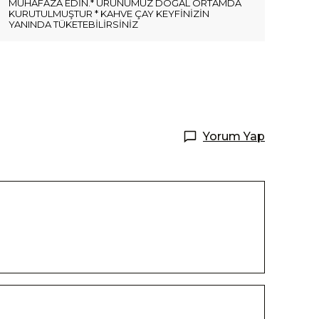
MUHAFAZA EDİN.* ÜRÜNÜMÜZ DOĞAL ORTAMDA
KURUTULMUŞTUR * KAHVE ÇAY KEYFİNİZİN
YANINDA TÜKETEBİLİRSİNİZ
Yorum Yap