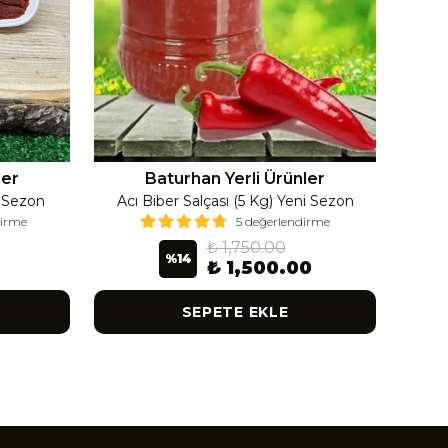
ler
Baturhan Yerli Ürünler
i Sezon
Acı Biber Salçası (5 Kg) Yeni Sezon
Ac
dirme
5 değerlendirme
₺ 1,750.00
%
14
₺ 1,500.00
SEPETE EKLE