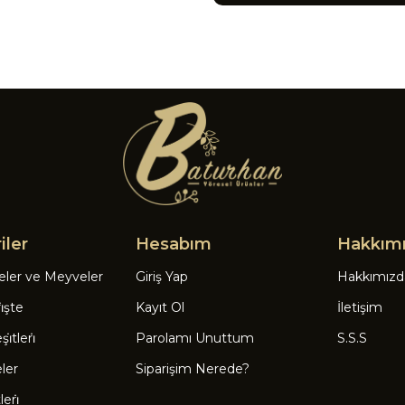
iler
Hesabım
Hakkım
eler ve Meyveler
Giriş Yap
Hakkımızd
̇şte
Kayıt Ol
İletişim
̇tleri̇
Parolamı Unuttum
S.S.S
eler
Siparişim Nerede?
eri̇