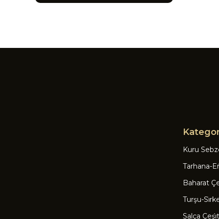
Kategor
Kuru Sebz
Tarhana-Eri
Baharat Çeşi
Turşu-Si̇rk
Salça Çeşi̇tl