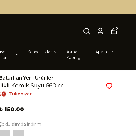
0
i̇sel
Kahvaltılıklar
Asma
Aparatlar
nler
Yaprağı
Baturhan Yerli Ürünler
İlikli Kemik Suyu 660 cc
Tükeniyor
₺ 150.00
Çoklu alımda indirim