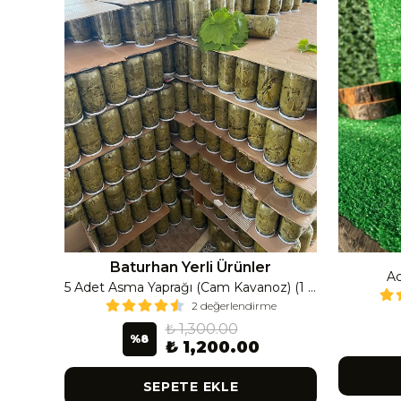
Baturhan Yerli Ürünler
Ac
Çanak Enginar İri Boy (8-9 Adet) 4 Kavanoz
5 Adet Asma Yaprağı (Cam Kavanoz) (1 Lt Cam Kavanoz 350-400 Gr) 350 G
2 değerlendirme
₺ 1,300.00
%
8
₺ 1,200.00
SEPETE EKLE