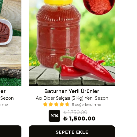
ler
Baturhan Yerli Ürünler
i Sezon
Acı Biber Salçası (5 Kg) Yeni Sezon
Ac
dirme
5 değerlendirme
₺ 1,750.00
%
14
₺ 1,500.00
SEPETE EKLE