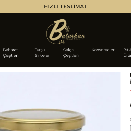
HIZLI TESLIMAT
Baharat
Turşu-
Salça
Konserveler
Bi̇tk
Çeşi̇tleri̇
Si̇rkeler
Çeşi̇tleri̇
Ürü