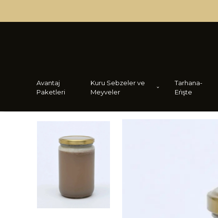
Avantaj
Kuru Sebzeler ve
Tarhana-
Paketleri
Meyveler
Eri̇şte