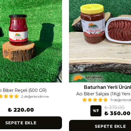
Baturhan Yerli Ürün
ı Biber Reçeli (500 GR)
Acı Biber Salçası (1Kg) Yen
2 değerlendirme
11 değerlen
₺ 375.00
₺ 220.00
%
7
₺ 350.00
SEPETE EKLE
SEPETE EKLE