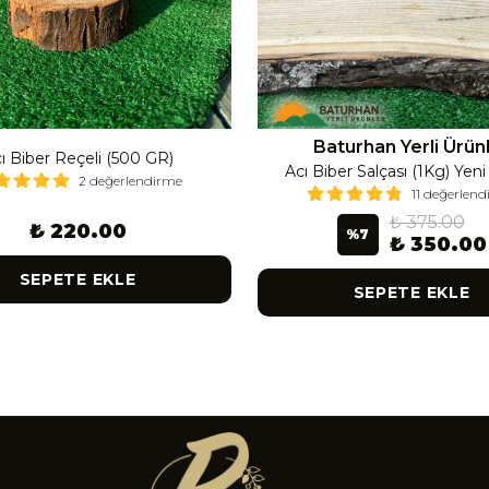
Baturhan Yerli Ürün
ı Biber Reçeli (500 GR)
Acı Biber Salçası (1Kg) Yen
2 değerlendirme
11 değerlen
₺ 375.00
₺ 220.00
%
7
₺ 350.00
SEPETE EKLE
SEPETE EKLE