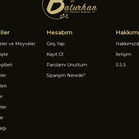
iler
Hesabım
Hakkım
eler ve Meyveler
Giriş Yap
Hakkımızd
̇şte
Kayıt Ol
İletişim
̇tleri̇
Parolamı Unuttum
S.S.S
eler
Siparişim Nerede?
eri̇
er
rler
ar
ağı