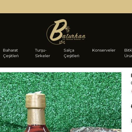
HIZLI TESLIMAT
Baharat
Turşu-
Salça
Konserveler
Bi̇tk
Çeşi̇tleri̇
Si̇rkeler
Çeşi̇tleri̇
Ürü