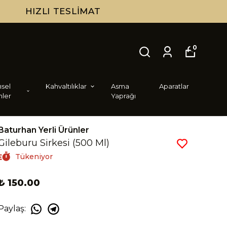
0
i̇sel
Kahvaltılıklar
Asma
Aparatlar
nler
Yaprağı
Baturhan Yerli Ürünler
Gileburu Sirkesi (500 Ml)
Tükeniyor
₺ 150.00
Paylaş
: