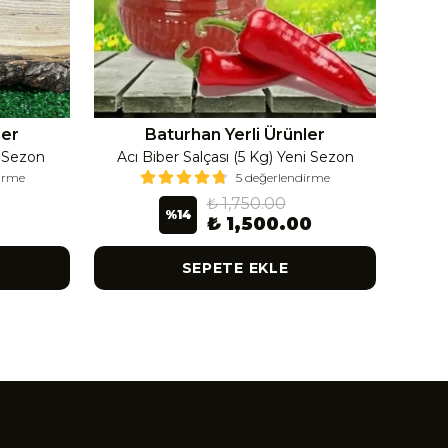
ler
Baturhan Yerli Ürünler
i Sezon
Acı Biber Salçası (5 Kg) Yeni Sezon
Ac
dirme
5 değerlendirme
₺ 1,750.00
%
14
₺ 1,500.00
SEPETE EKLE