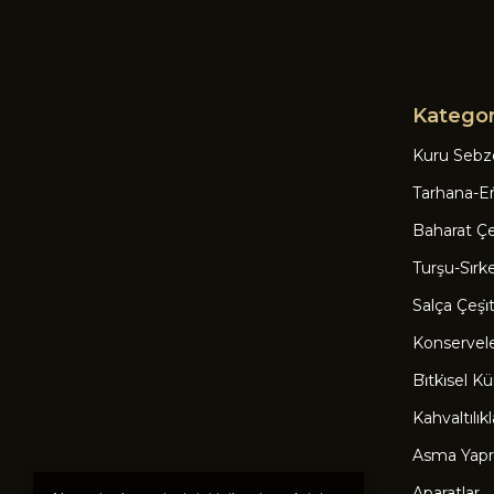
Kategor
Kuru Sebz
Tarhana-Eri
Baharat Çeşi
Turşu-Si̇rk
Salça Çeşi̇tl
Konservel
Bi̇tki̇sel Kü
Kahvaltılıkl
Asma Yapr
Aparatlar