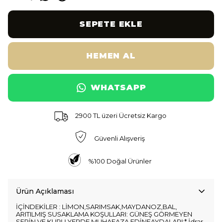
SEPETE EKLE
HEMEN AL
WHATSAPP
2900 TL üzeri Ücretsiz Kargo
Güvenli Alışveriş
%100 Doğal Ürünler
Ürün Açıklaması
İÇİNDEKİLER : LİMON,SARIMSAK,MAYDANOZ,BAL,
ARITILMIŞ SUSAKLAMA KOŞULLARI: GÜNEŞ GÖRMEYEN
SERİN VE KURU YERDE MUHAFAZA EDİNFAYDALARI:* İdrar