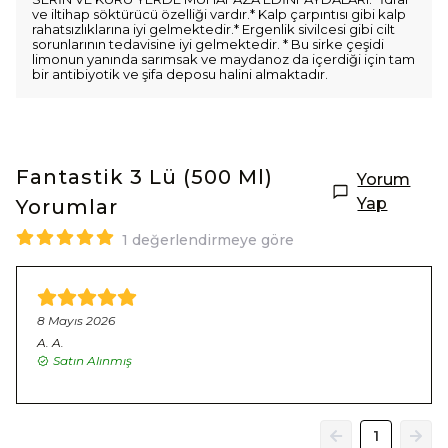
ve iltihap söktürücü özelliği vardır.* Kalp çarpıntısı gibi kalp
rahatsızlıklarına iyi gelmektedir.* Ergenlik sivilcesi gibi cilt
sorunlarının tedavisine iyi gelmektedir. * Bu sirke çeşidi
limonun yanında sarımsak ve maydanoz da içerdiği için tam
bir antibiyotik ve şifa deposu halini almaktadır.
Fantastik 3 Lü (500 Ml)
Yorum
Yap
Yorumlar
1 değerlendirmeye göre
8 Mayıs 2026
A.
A.
Satın Alınmış
1