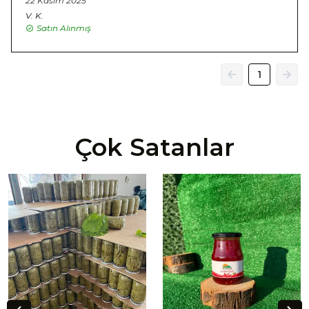
22 Kasım 2025
V.
K.
Satın Alınmış
1
Çok Satanlar