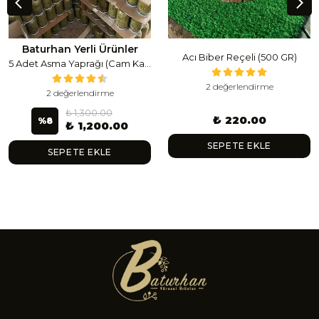
Baturhan Yerli Ürünler
Acı Biber Reçeli (500 GR)
5 Adet Asma Yaprağı (Cam Kavanoz) (1 Lt Cam Kavanoz 350-400 Gr) 350 G
2 değerlendirme
2 değerlendirme
₺ 1,300.00
₺ 220.00
%
8
₺ 1,200.00
SEPETE EKLE
SEPETE EKLE