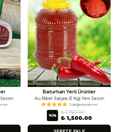
ler
Baturhan Yerli Ürünler
i Sezon
Acı Biber Salçası (5 Kg) Yeni Sezon
Ac
dirme
5 değerlendirme
₺ 1,750.00
%
14
₺ 1,500.00
SEPETE EKLE