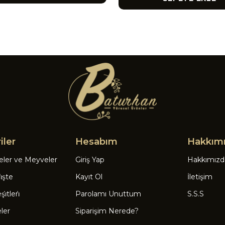
iler
Hesabım
Hakkım
eler ve Meyveler
Giriş Yap
Hakkımızd
̇şte
Kayıt Ol
İletişim
̇tleri̇
Parolamı Unuttum
S.S.S
eler
Siparişim Nerede?