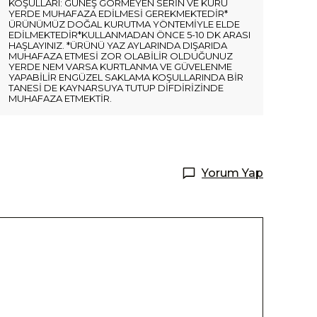
KOŞULLARI: GÜNEŞ GÖRMEYEN SERİN VE KURU
YERDE MUHAFAZA EDİLMESİ GEREKMEKTEDİR*
ÜRÜNÜMÜZ DOĞAL KURUTMA YÖNTEMİYLE ELDE
EDİLMEKTEDİR*KULLANMADAN ÖNCE 5-10 DK ARASI
HAŞLAYINIZ. *ÜRÜNÜ YAZ AYLARINDA DIŞARIDA
MUHAFAZA ETMESİ ZOR OLABİLİR OLDUĞUNUZ
YERDE NEM VARSA KURTLANMA VE GÜVELENME
YAPABİLİR ENGÜZEL SAKLAMA KOŞULLARINDA BİR
TANESİ DE KAYNARSUYA TUTUP DİFDİRİZİNDE
MUHAFAZA ETMEKTİR.
Yorum Yap