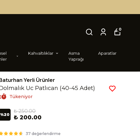
0
i̇sel
Kahvaltılıklar
Asma
Aparatlar
nler
Yaprağı
Baturhan Yerli Ürünler
Dolmalık Uc Patlıcan (40-45 Adet)
Tükeniyor
₺ 250.00
%
20
₺ 200.00
37 değerlendirme