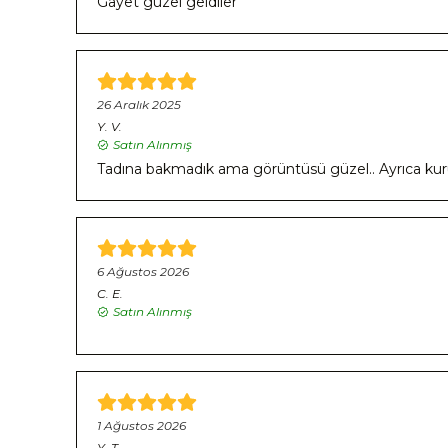
Gayet guzel geldiler
26 Aralık 2025
Y.
V.
Satın Alınmış
Tadına bakmadık ama görüntüsü güzel.. Ayrıca kuru
6 Ağustos 2026
C.
E.
Satın Alınmış
1 Ağustos 2026
Y.
T.