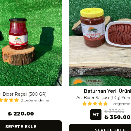
Baturhan Yerli Ürün
ı Biber Reçeli (500 GR)
Acı Biber Salçası (1Kg) Yen
2 değerlendirme
11 değerlen
₺ 375.00
₺ 220.00
%
7
₺ 350.00
SEPETE EKLE
SEPETE EKLE