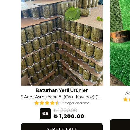
Baturhan Yerli Ürünler
Ac
Çanak Enginar İri Boy (8-9 Adet) 4 Kavanoz
5 Adet Asma Yaprağı (Cam Kavanoz) (1 Lt Cam Kavanoz 350-400 Gr) 350 G
2 değerlendirme
₺ 1,300.00
%
8
₺ 1,200.00
SEPETE EKLE