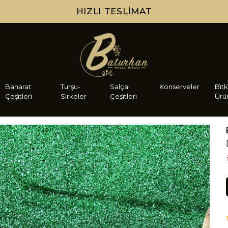
HIZLI TESLIMAT
Baharat
Turşu-
Salça
Konserveler
Bi̇tk
Çeşi̇tleri̇
Si̇rkeler
Çeşi̇tleri̇
Ürü