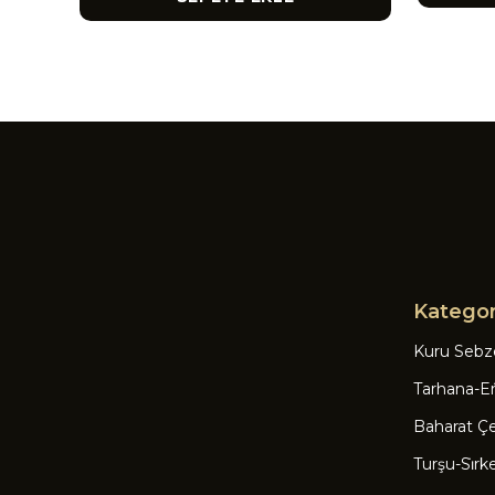
Kategor
Kuru Sebz
Tarhana-Eri
Baharat Çeşi
Turşu-Si̇rk