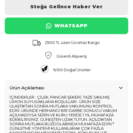
Stoğa Gelince Haber Ver
WHATSAPP
2900 TL üzeri Ücretsiz Kargo
Güvenli Alışveriş
%100 Doğal Ürünler
Ürün Açıklaması
İÇİNDEKİLER : ÇİLEK, PANCAR ŞEKERİ, TAZE SIKILMIŞ
LİMON SUYUSAKLAMA KOŞULLARI : ÜRÜN SİZE
ULAŞTIKTAN SONRA MUTLAKA VAKUMUNU KONTROL
EDİN. ÜRÜNDE HERHANGİ BİR DARBE SONUCU VAKUM
AÇILMADIYSA SERİN VE KURU YERDE 1 YIL MUHAFAZA
EDEBİLİRSİNİZ. GÜNEŞTEN UZAK TUTUN. AÇILDIKTAN
SONRA MUTLAKA BUZDOLABINDA MUHAFAZA EDİN.*
GÜNLETME YÖNTEMİ KULLANILARAK ÇOK FAZLA
KAYNATMADAN MEYVENİN TADINI , KOKUSUNU VE