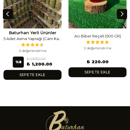
Baturhan Yerli Ürünler
Acı Biber Reçeli (500 GR)
5 Adet Asma Yaprağı (Cam Kavanoz) (1 Lt Cam Kavanoz 350-400 Gr) 350 G
2 değerlendirme
2 değerlendirme
₺ 1,300.00
₺ 220.00
%
8
₺ 1,200.00
SEPETE EKLE
SEPETE EKLE