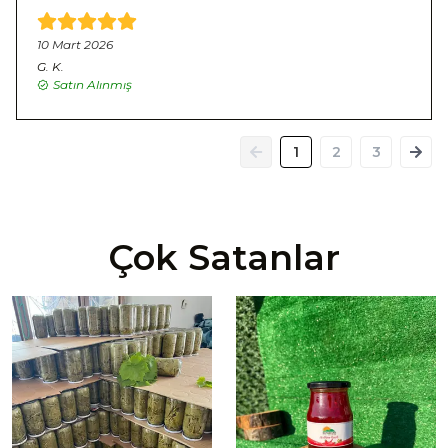
10 Mart 2026
G.
K.
Satın Alınmış
1
2
3
Çok Satanlar