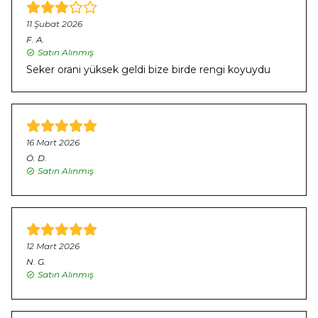
11 Şubat 2026
F.
A.
Satın Alınmış
Seker orani yüksek geldi bize birde rengi koyuydu
16 Mart 2026
Ö.
D.
Satın Alınmış
12 Mart 2026
N.
G.
Satın Alınmış