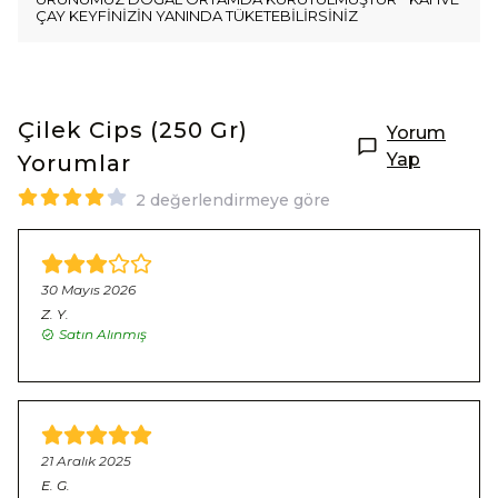
ÇAY KEYFİNİZİN YANINDA TÜKETEBİLİRSİNİZ
Çilek Cips (250 Gr)
Yorum
Yap
Yorumlar
2 değerlendirmeye göre
30 Mayıs 2026
Z.
Y.
Satın Alınmış
21 Aralık 2025
E.
G.