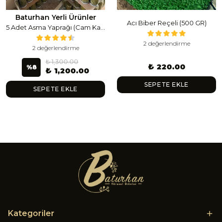
Baturhan Yerli Ürünler
Acı Biber Reçeli (500 GR)
5 Adet Asma Yaprağı (Cam Kavanoz) (1 Lt Cam Kavanoz 350-400 Gr) 350 G
2 değerlendirme
2 değerlendirme
₺ 1,300.00
₺ 220.00
%
8
₺ 1,200.00
SEPETE EKLE
SEPETE EKLE
Kategoriler