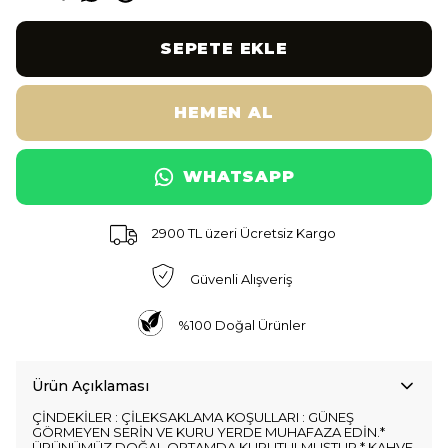
SEPETE EKLE
HEMEN AL
WHATSAPP
2900 TL üzeri Ücretsiz Kargo
Güvenli Alışveriş
%100 Doğal Ürünler
Ürün Açıklaması
ÇİNDEKİLER : ÇİLEKSAKLAMA KOŞULLARI : GÜNEŞ
GÖRMEYEN SERİN VE KURU YERDE MUHAFAZA EDİN.*
ÜRÜNÜMÜZ DOĞAL ORTAMDA KURUTULMUŞTUR * KAHVE