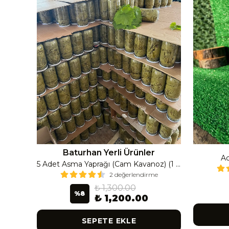
Baturhan Yerli Ürünler
Ac
Çanak Enginar İri Boy (8-9 Adet) 4 Kavanoz
5 Adet Asma Yaprağı (Cam Kavanoz) (1 Lt Cam Kavanoz 350-400 Gr) 350 G
2 değerlendirme
₺ 1,300.00
%
8
₺ 1,200.00
SEPETE EKLE