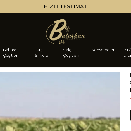
HIZLI TESLIMAT
Baharat
Turşu-
Salça
Konserveler
Bi̇tk
Çeşi̇tleri̇
Si̇rkeler
Çeşi̇tleri̇
Ürü