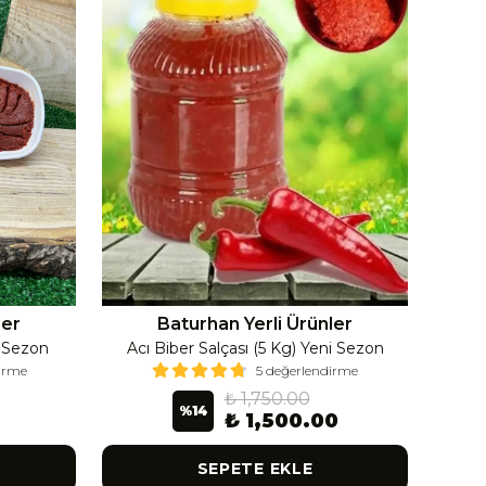
ler
Baturhan Yerli Ürünler
i Sezon
Acı Biber Salçası (5 Kg) Yeni Sezon
Ac
dirme
5 değerlendirme
₺ 1,750.00
%
14
₺ 1,500.00
SEPETE EKLE