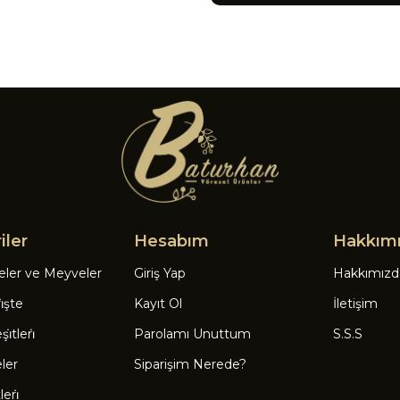
iler
Hesabım
Hakkım
eler ve Meyveler
Giriş Yap
Hakkımızd
̇şte
Kayıt Ol
İletişim
̇tleri̇
Parolamı Unuttum
S.S.S
eler
Siparişim Nerede?
eri̇