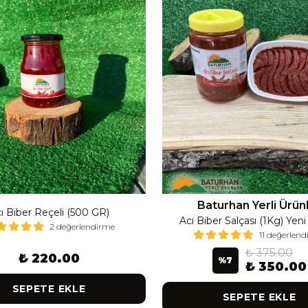
Baturhan Yerli Ürün
ı Biber Reçeli (500 GR)
Acı Biber Salçası (1Kg) Yen
2 değerlendirme
11 değerlen
₺ 375.00
₺ 220.00
%
7
₺ 350.00
SEPETE EKLE
SEPETE EKLE