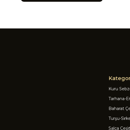
Kategor
Kuru Sebz
Tarhana-Eri
Baharat Çeşi
Turşu-Si̇rk
Salça Çeşi̇tl