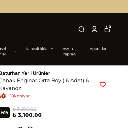
0
i̇sel
Kahvaltılıklar
Asma
Aparatlar
nler
Yaprağı
Baturhan Yerli Ürünler
Çanak Enginar Orta Boy ( 6 Adet) 6
Kavanoz
Tükeniyor
₺ 3,600.00
%
14
₺ 3,100.00