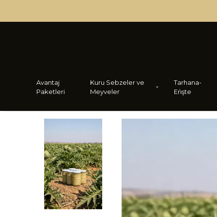
Avantaj
Kuru Sebzeler ve
Tarhana-
Paketleri
Meyveler
Eri̇şte