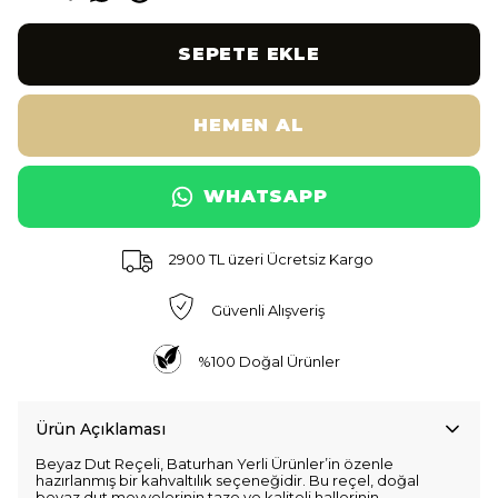
SEPETE EKLE
HEMEN AL
WHATSAPP
2900 TL üzeri Ücretsiz Kargo
Güvenli Alışveriş
%100 Doğal Ürünler
Ürün Açıklaması
Beyaz Dut Reçeli, Baturhan Yerli Ürünler’in özenle
hazırlanmış bir kahvaltılık seçeneğidir. Bu reçel, doğal
beyaz dut meyvelerinin taze ve kaliteli hallerinin