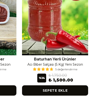
ler
Baturhan Yerli Ürünler
i Sezon
Acı Biber Salçası (5 Kg) Yeni Sezon
Ac
dirme
5 değerlendirme
₺ 1,750.00
%
14
₺ 1,500.00
SEPETE EKLE