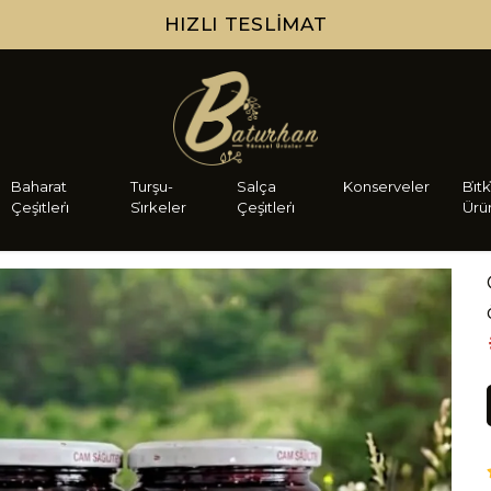
HIZLI TESLIMAT
Baharat
Turşu-
Salça
Konserveler
Bi̇tk
Çeşi̇tleri̇
Si̇rkeler
Çeşi̇tleri̇
Ürü