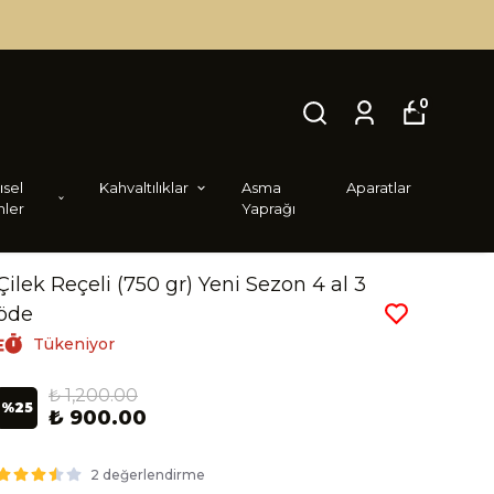
0
i̇sel
Kahvaltılıklar
Asma
Aparatlar
nler
Yaprağı
Çilek Reçeli (750 gr) Yeni Sezon 4 al 3
öde
Tükeniyor
₺ 1,200.00
%
25
₺ 900.00
2 değerlendirme