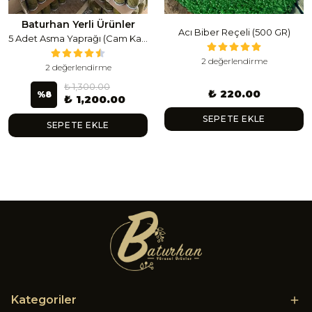
Baturhan Yerli Ürünler
Acı Biber Reçeli (500 GR)
5 Adet Asma Yaprağı (Cam Kavanoz) (1 Lt Cam Kavanoz 350-400 Gr) 350 G
2 değerlendirme
2 değerlendirme
₺ 1,300.00
₺ 220.00
%
8
₺ 1,200.00
SEPETE EKLE
SEPETE EKLE
Kategoriler