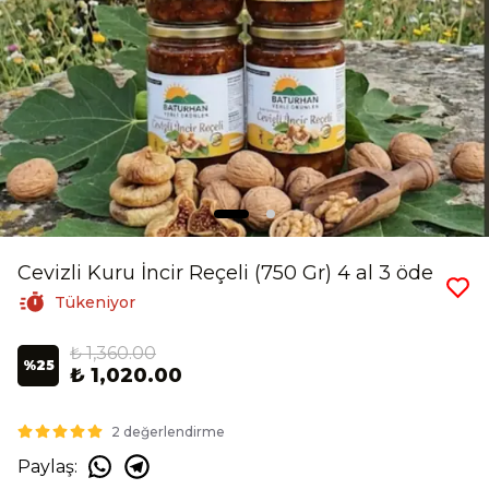
Cevizli Kuru İncir Reçeli (750 Gr) 4 al 3 öde
Tükeniyor
₺ 1,360.00
%
25
₺ 1,020.00
2 değerlendirme
Paylaş
: