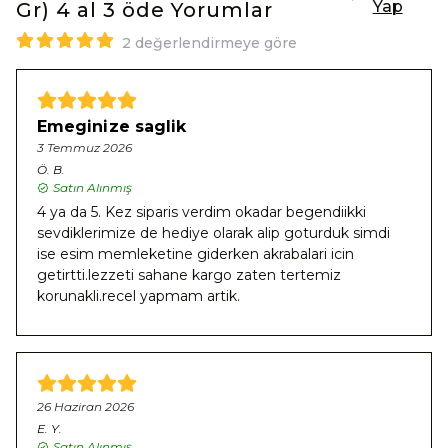
Yap
Gr) 4 al 3 öde
Yorumlar
2 değerlendirmeye göre
Emeginize saglik
3 Temmuz 2026
Ö.
B.
Satın Alınmış
4 ya da 5. Kez siparis verdim okadar begendiikki
sevdiklerimize de hediye olarak alip goturduk simdi
ise esim memleketine giderken akrabalari icin
getirtti.lezzeti sahane kargo zaten tertemiz
korunakli.recel yapmam artik.
26 Haziran 2026
E.
Y.
Satın Alınmış