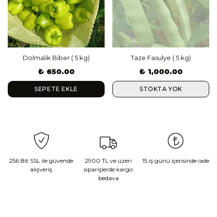
Dolmalık Biber ( 5 kg)
Taze Fasulye ( 5 kg)
₺ 650.00
₺ 1,000.00
SEPETE EKLE
STOKTA YOK
256 Bit SSL ile güvende
2900 TL ve üzeri
15 iş günü içerisinde iade
alışveriş
siparişlerde kargo
bedava